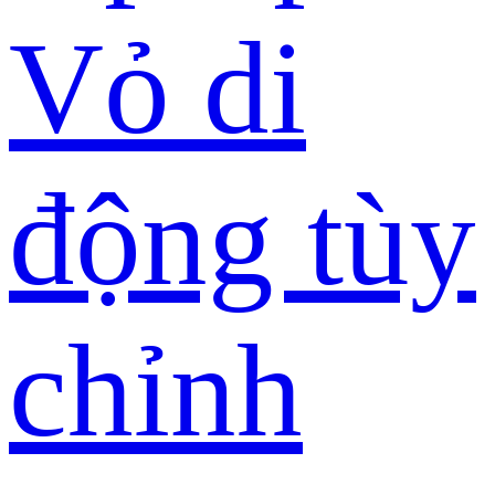
Vỏ di
động tùy
chỉnh