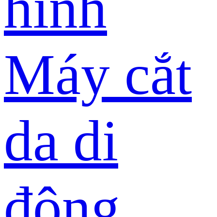
hình
Máy cắt
da di
động