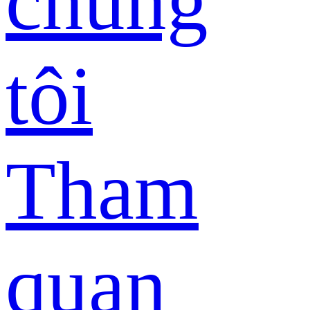
chúng
tôi
Tham
quan