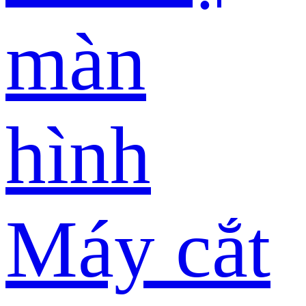
màn
hình
Máy cắt