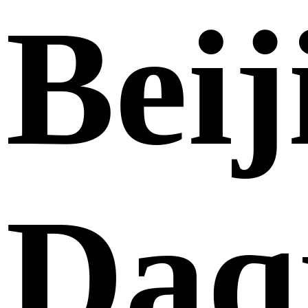
Beij
Daq