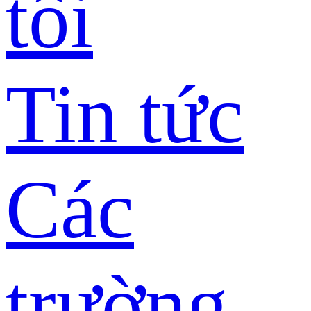
tôi
Tin tức
Các
trường