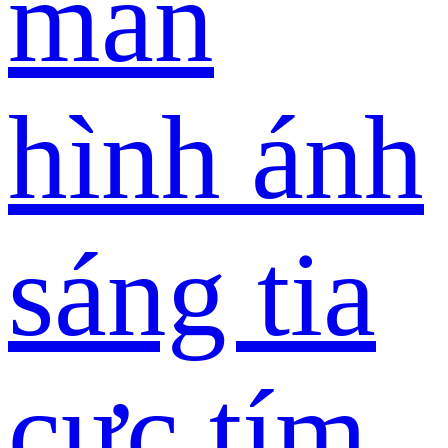
màn
hình ánh
sáng tia
cực tím