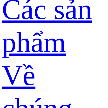
Các sản
phẩm
Về