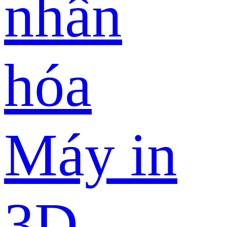
nhân
hóa
Máy in
3D