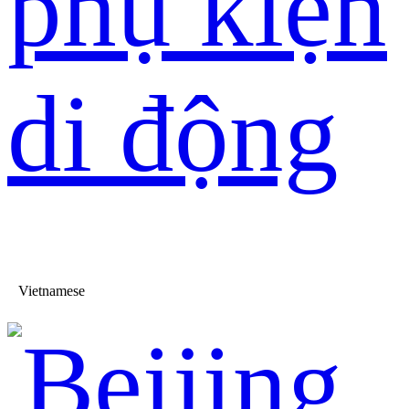
phụ kiện
di động
Vietnamese