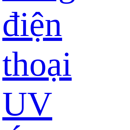
điện
thoại
UV