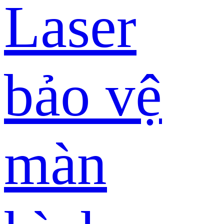
Laser
bảo vệ
màn