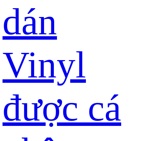
dán
Vinyl
được cá