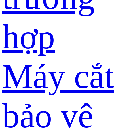
hợp
Máy cắt
bảo vệ