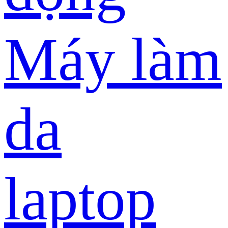
Máy làm
da
laptop