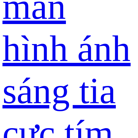
màn
hình ánh
sáng tia
cực tím