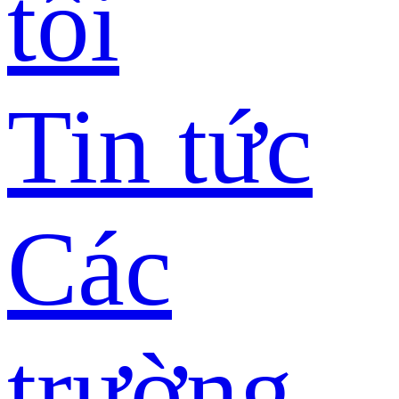
tôi
Tin tức
Các
trường