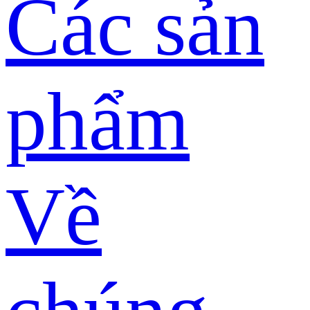
Các sản
phẩm
Về