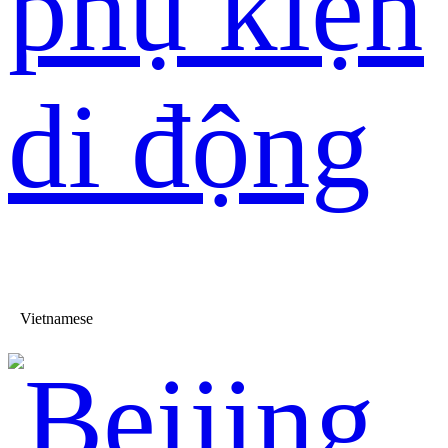
phụ kiện
di động
Vietnamese