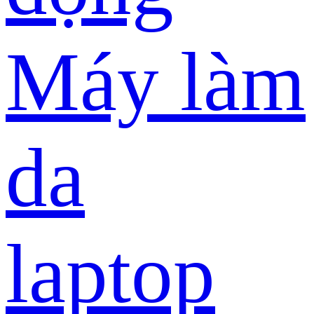
Máy làm
da
laptop