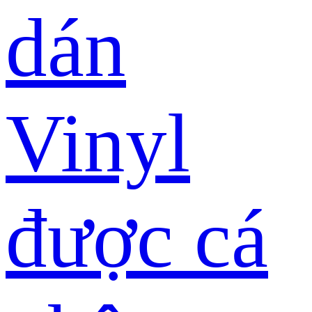
dán
Vinyl
được cá