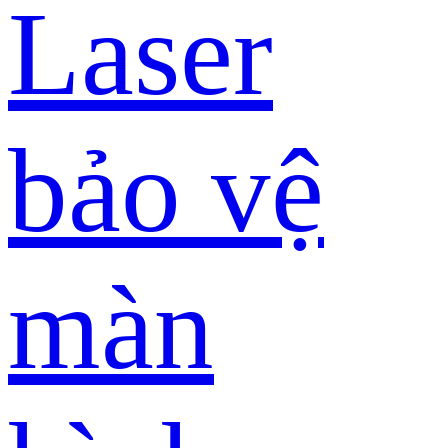
Laser
bảo vệ
màn