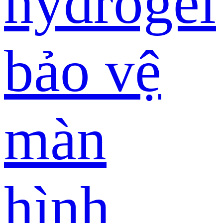
hydrogel
bảo vệ
màn
hình