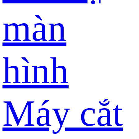
màn
hình
Máy cắt