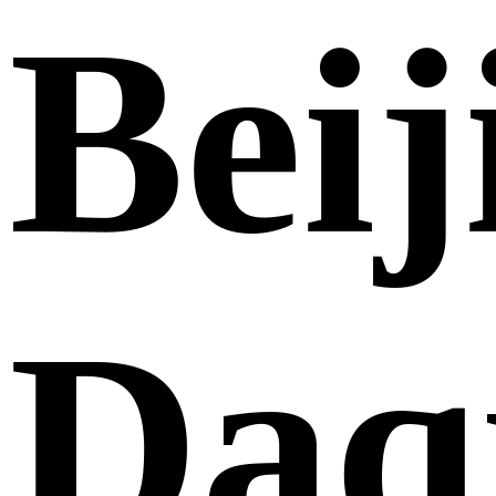
Beij
Daq