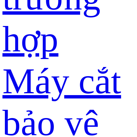
hợp
Máy cắt
bảo vệ