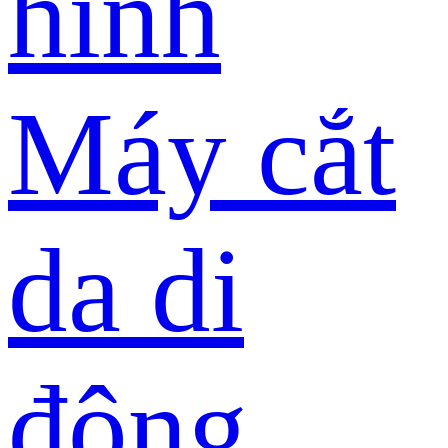
hình
Máy cắt
da di
động