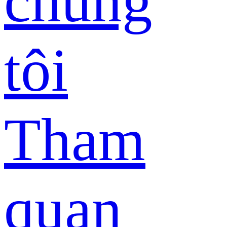
chúng
tôi
Tham
quan