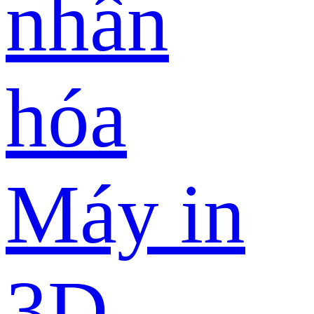
nhân
hóa
Máy in
3D