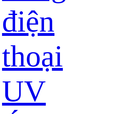
điện
thoại
UV