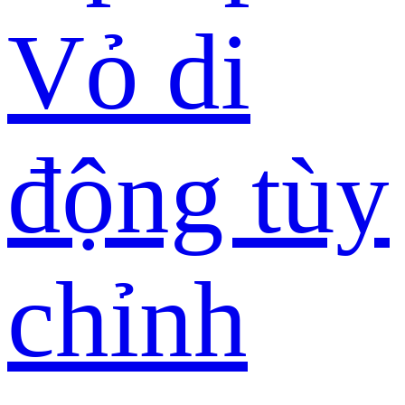
Vỏ di
động tùy
chỉnh