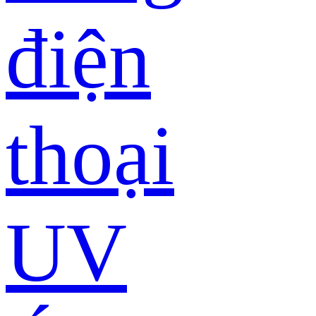
điện
thoại
UV