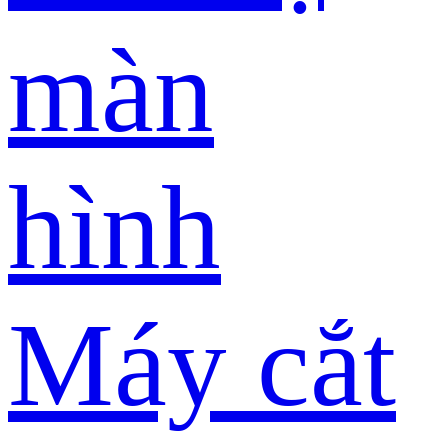
màn
hình
Máy cắt