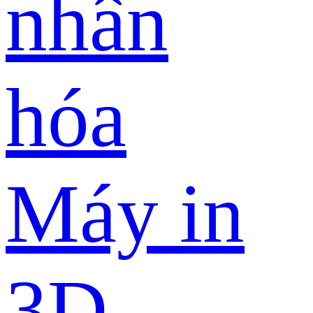
nhân
hóa
Máy in
3D