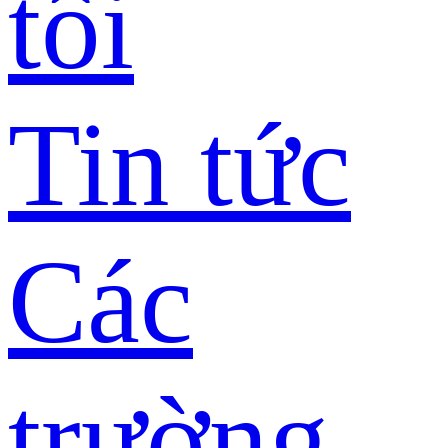
tôi
Tin tức
Các
trường