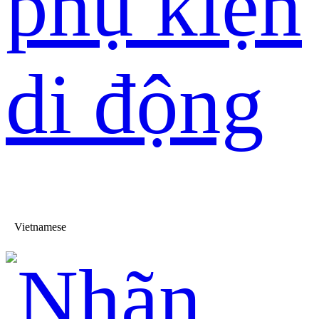
phụ kiện
di động
Vietnamese