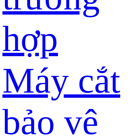
hợp
Máy cắt
bảo vệ