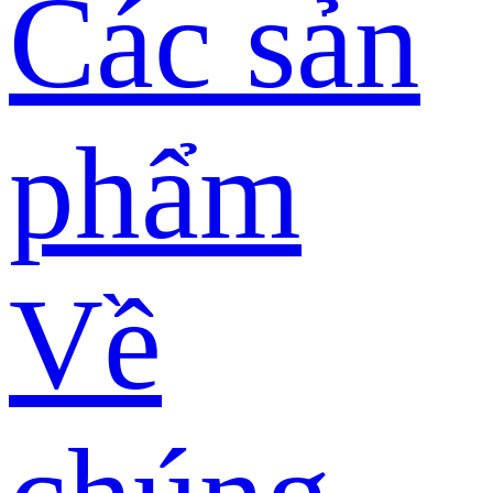
Các sản
phẩm
Về