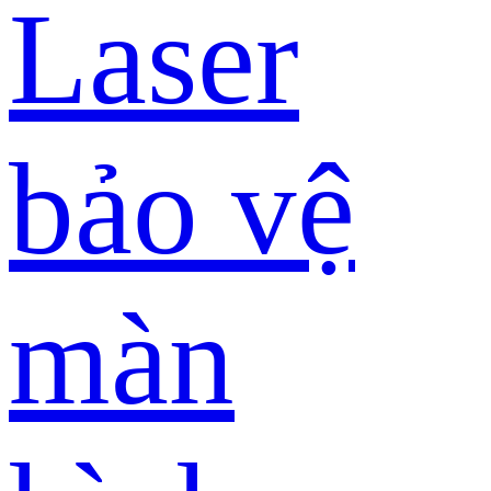
Laser
bảo vệ
màn