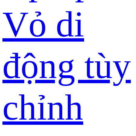
Vỏ di
động tùy
chỉnh