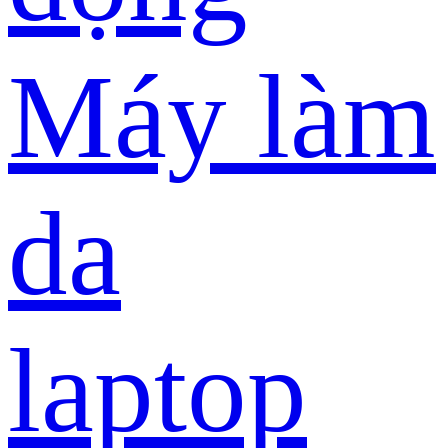
Máy làm
da
laptop