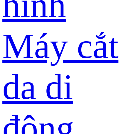
hình
Máy cắt
da di
động