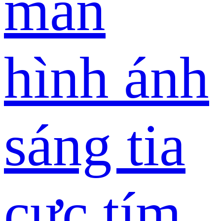
màn
hình ánh
sáng tia
cực tím