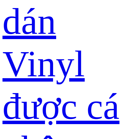
dán
Vinyl
được cá