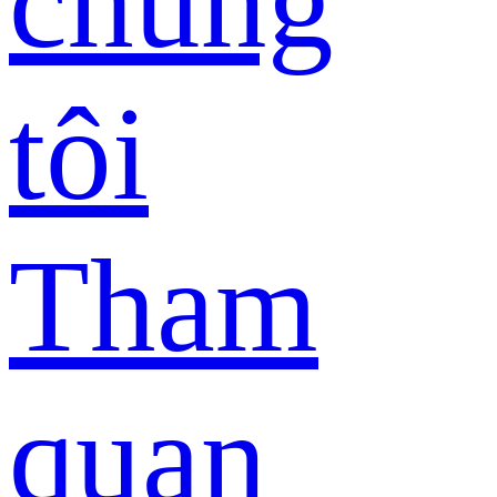
chúng
tôi
Tham
quan