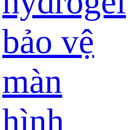
hydrogel
bảo vệ
màn
hình