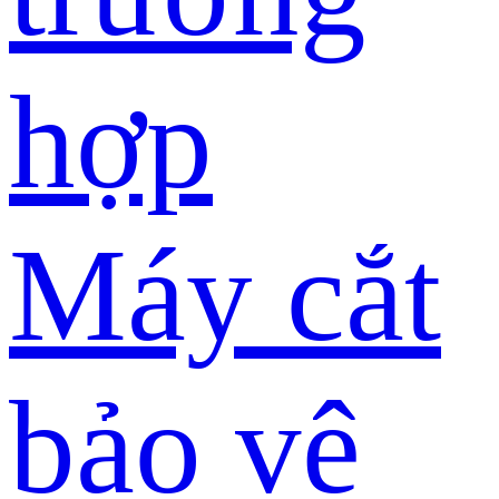
hợp
Máy cắt
bảo vệ