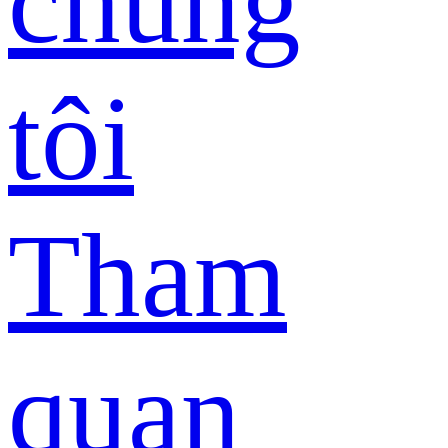
chúng
tôi
Tham
quan