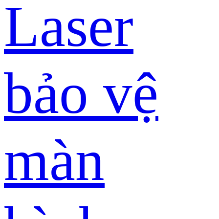
Laser
bảo vệ
màn