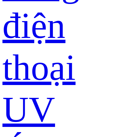
điện
thoại
UV