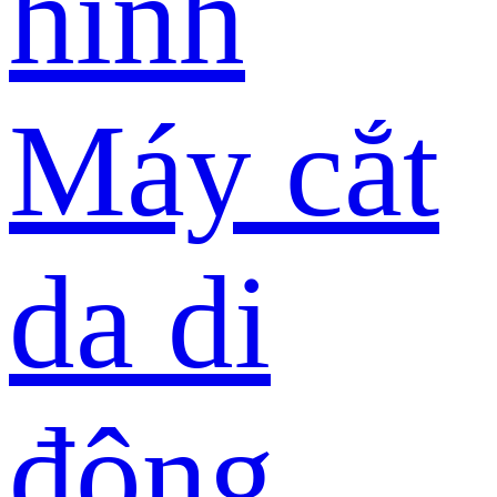
hình
Máy cắt
da di
động