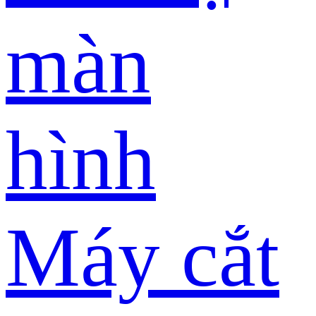
màn
hình
Máy cắt