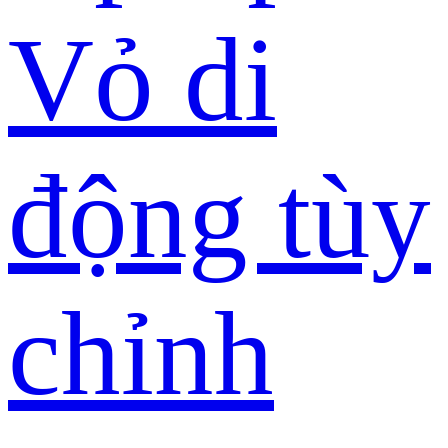
Vỏ di
động tùy
chỉnh