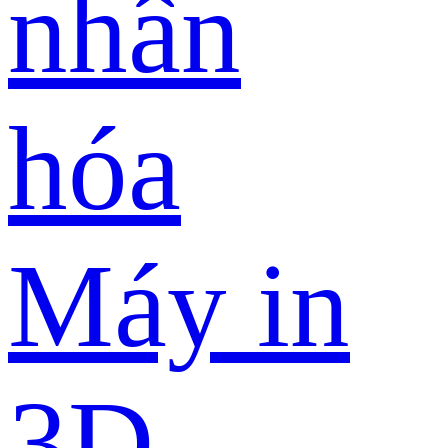
nhân
hóa
Máy in
3D