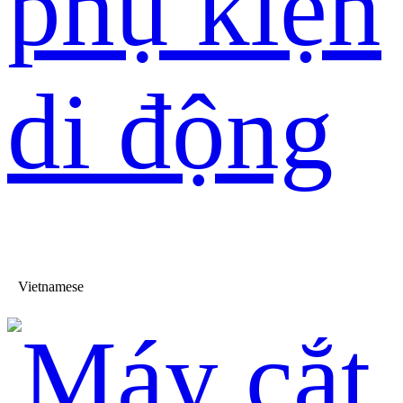
phụ kiện
di động
Vietnamese