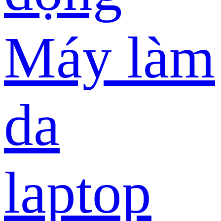
Máy làm
da
laptop