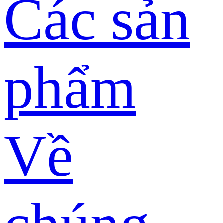
Các sản
phẩm
Về