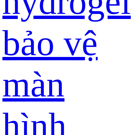
hydrogel
bảo vệ
màn
hình