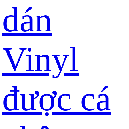
dán
Vinyl
được cá