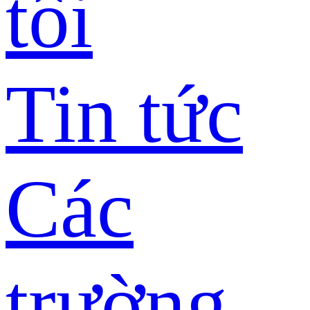
tôi
Tin tức
Các
trường