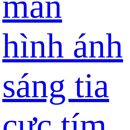
màn
hình ánh
sáng tia
cực tím