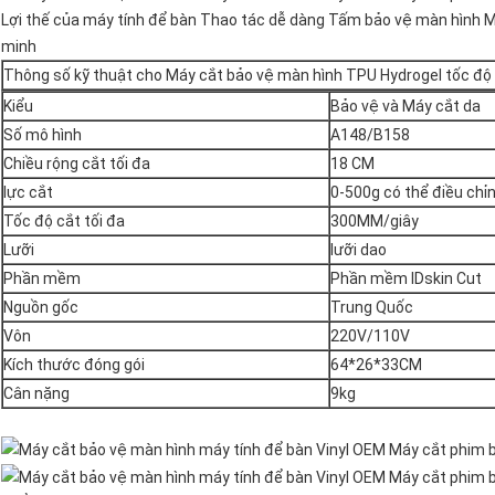
Lợi thế của máy tính để bàn Thao tác dễ dàng Tấm bảo vệ màn hình M
minh
Thông số kỹ thuật cho Máy cắt bảo vệ màn hình TPU Hydrogel tốc độ
Kiểu
Bảo vệ và Máy cắt da
Số mô hình
A148/B158
Chiều rộng cắt tối đa
18 CM
lực cắt
0-500g có thể điều chỉ
Tốc độ cắt tối đa
300MM/giây
Lưỡi
lưỡi dao
Phần mềm
Phần mềm IDskin Cut
Nguồn gốc
Trung Quốc
Vôn
220V/110V
Kích thước đóng gói
64*26*33CM
Cân nặng
9kg