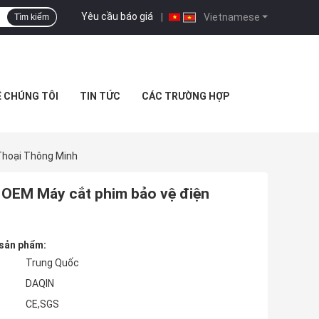
Yêu cầu báo giá
|
Vietnamese
Tìm kiếm
Ệ CHÚNG TÔI
TIN TỨC
CÁC TRƯỜNG HỢP
Thoại Thông Minh
l OEM Máy cắt phim bảo vệ điện
 sản phẩm:
Trung Quốc
DAQIN
CE,SGS