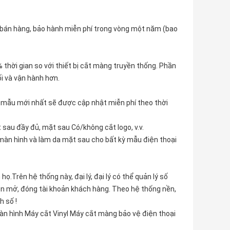
au bán hàng, bảo hành miễn phí trong vòng một năm (bao
 thời gian so với thiết bị cắt màng truyền thống. Phần
i và vận hành hơn.
mẫu mới nhất sẽ được cập nhật miễn phí theo thời
 sau đầy đủ, mặt sau Có/không cắt logo, v.v.
màn hình và làm da mặt sau cho bất kỳ mẫu điện thoại
họ.Trên hệ thống này, đại lý, đại lý có thể quản lý số
yền mở, đóng tài khoản khách hàng. Theo hệ thống nền,
h số !
àn hình Máy cắt Vinyl Máy cắt màng bảo vệ điện thoại