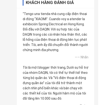
KHÁCH HÀNG ĐÁNH GIÁ
“Tengo una tienda nhà cung cấp điện thoại
di động “XIAOMI”. Cuando voy a atender la
exhibición Spring Electrical en Hong Kong.
Đối đầu với DAQIN. Với sự hợp tác của
DAQIN trong các cá nhân hóa thân thịt, các
lỗ hổng của điện thoại di động liên tục phát
triển. Tôi, anh ấy đã chuyển đổi thành người
chứng minh địa phương.
—— Nhãn
Tôi là một blogger thời trang, Dưới sự hỗ trợ
của nhóm DAQIN, tôi có thể tự thiết kế theo
từng bộ quần áo. Và “Vỏ điện thoại di động
đựng quần áo” của tôi đã trở thành một
cách nhìn phổ biến khác và bán chạy với
các thiết kế của tôi. Người hâm mộ của tôi
đã tăng lên 10.000 sau đó.