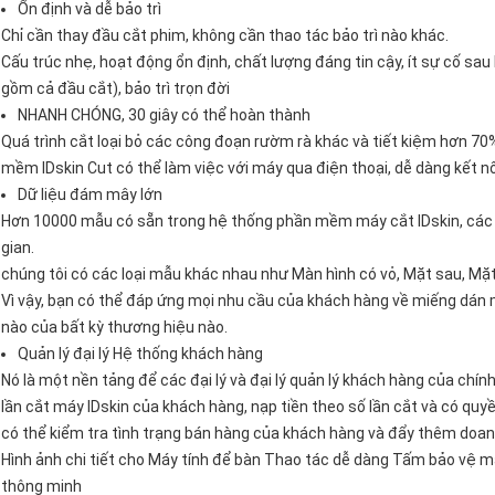
Ổn định và dễ bảo trì
Chỉ cần thay đầu cắt phim, không cần thao tác bảo trì nào khác.
Cấu trúc nhẹ, hoạt động ổn định, chất lượng đáng tin cậy, ít sự cố s
gồm cả đầu cắt), bảo trì trọn đời
NHANH CHÓNG, 30 giây có thể hoàn thành
​Quá trình cắt loại bỏ các công đoạn rườm rà khác và tiết kiệm hơn 70%
mềm IDskin Cut có thể làm việc với máy qua điện thoại, dễ dàng kết nố
Dữ liệu đám mây lớn
Hơn 10000 mẫu có sẵn trong hệ thống phần mềm máy cắt IDskin, các 
gian.
chúng tôi có các loại mẫu khác nhau như Màn hình có vỏ, Mặt sau, Mặt
Vì vậy, bạn có thể đáp ứng mọi nhu cầu của khách hàng về miếng dán 
nào của bất kỳ thương hiệu nào.
Quản lý đại lý Hệ thống khách hàng
Nó là một nền tảng để các đại lý và đại lý quản lý khách hàng của chính 
lần cắt máy IDskin của khách hàng, nạp tiền theo số lần cắt và có qu
có thể kiểm tra tình trạng bán hàng của khách hàng và đẩy thêm doan
Hình ảnh chi tiết cho Máy tính để bàn Thao tác dễ dàng Tấm bảo vệ m
thông minh