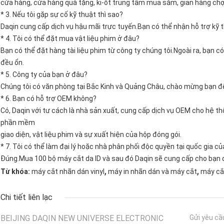
cửa hàng, cửa hàng quà tặng, ki-ốt trung tâm mua sắm, gian hàng chợ,
* 3. Nếu tôi gặp sự cố kỹ thuật thì sao?
Daqin cung cấp dịch vụ hậu mãi trực tuyến.Bạn có thể nhận hỗ trợ kỹ 
* 4. Tôi có thể đặt mua vật liệu phim ở đâu?
Bạn có thể đặt hàng tài liệu phim từ công ty chúng tôi.Ngoài ra, bạn c
đều ổn.
* 5. Công ty của bạn ở đâu?
Chúng tôi có văn phòng tại Bắc Kinh và Quảng Châu, chào mừng bạn 
* 6. Bạn có hỗ trợ OEM không?
Có, Daqin với tư cách là nhà sản xuất, cung cấp dịch vụ OEM cho hệ t
phần mềm
giao diện, vật liệu phim và sự xuất hiện của hộp đóng gói.
* 7. Tôi có thể làm đại lý hoặc nhà phân phối độc quyền tại quốc gia 
Đúng.Mua 100 bộ máy cắt da ID và sau đó Daqin sẽ cung cấp cho bạn q
,
,
Từ khóa:
máy cắt nhãn dán vinyl
máy in nhãn dán và máy cắt
máy cắ
Chi tiết liên lạc
BEIJING DAQIN NEW UNIVERSE ELECTRONIC
Gửi yêu cầ