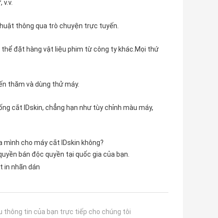
 v.v.
thuật thông qua trò chuyện trực tuyến.
ó thể đặt hàng vật liệu phim từ công ty khác.Mọi thứ
đến thăm và dùng thử máy.
hống cắt IDskin, chẳng hạn như tùy chỉnh màu máy,
của mình cho máy cắt IDskin không?
uyền bán độc quyền tại quốc gia của bạn.
t in nhãn dán
u thông tin của bạn trực tiếp cho chúng tôi