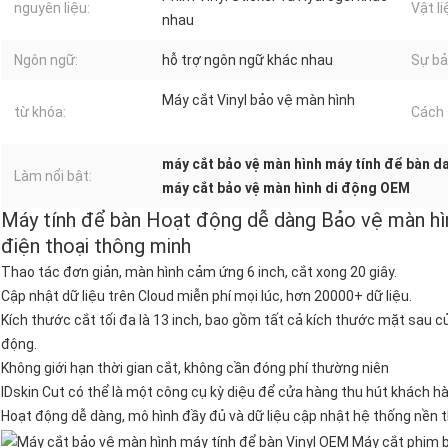
nguyên liệu:
Vật l
nhau
Ngôn ngữ:
hỗ trợ ngôn ngữ khác nhau
Sự bả
Máy cắt Vinyl bảo vệ màn hình
từ khóa:
Cách 
máy cắt bảo vệ màn hình máy tính để bàn d
Làm nổi bật:
máy cắt bảo vệ màn hình di động OEM
Máy tính để bàn Hoạt động dễ dàng Bảo vệ màn hì
điện thoại thông minh
Thao tác đơn giản, màn hình cảm ứng 6 inch, cắt xong 20 giây.
Cập nhật dữ liệu trên Cloud miễn phí mọi lúc, hơn 20000+ dữ liệu.
Kích thước cắt tối đa là 13 inch, bao gồm tất cả kích thước mặt sau củ
động.
Không giới hạn thời gian cắt, không cần đóng phí thường niên
IDskin Cut có thể là một công cụ kỳ diệu để cửa hàng thu hút khách hàn
Hoạt động dễ dàng, mô hình đầy đủ và dữ liệu cập nhật hệ thống nền t