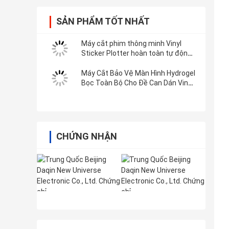
SẢN PHẨM TỐT NHẤT
Máy cắt phim thông minh Vinyl
Sticker Plotter hoàn toàn tự động
với Wifi Bluetooth
Máy Cắt Bảo Vệ Màn Hình Hydrogel
Bọc Toàn Bộ Cho Đề Can Dán Vinyl
3M
CHỨNG NHẬN