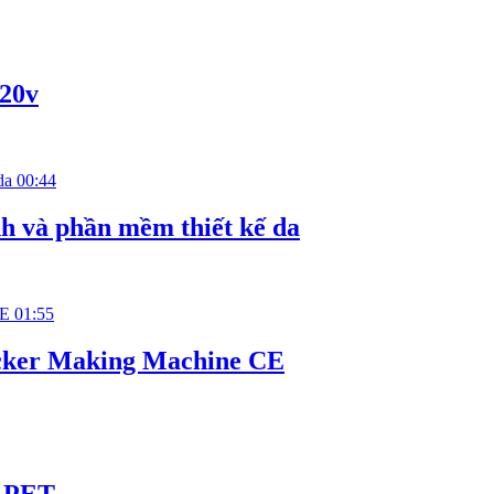
220v
00:44
h và phần mềm thiết kế da
01:55
ticker Making Machine CE
o PET