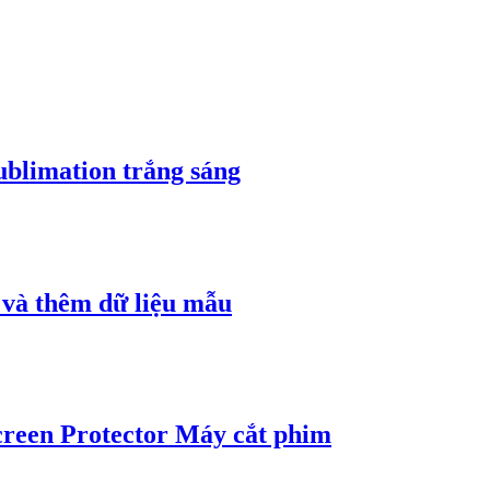
sublimation trắng sáng
h và thêm dữ liệu mẫu
creen Protector Máy cắt phim