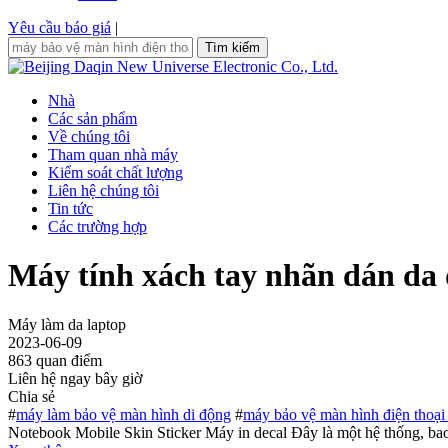
Yêu cầu báo giá
|
Tìm kiếm
Nhà
Các sản phẩm
Về chúng tôi
Tham quan nhà máy
Kiểm soát chất lượng
Liên hệ chúng tôi
Tin tức
Các trường hợp
Máy tính xách tay nhãn dán da
Máy làm da laptop
2023-06-09
863 quan điểm
Liên hệ ngay bây giờ
Chia sẻ
#
máy làm bảo vệ màn hình di động
#
máy bảo vệ màn hình điện thoại
Notebook Mobile Skin Sticker Máy in decal Đây là một hệ thống, bao 