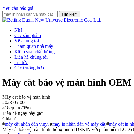
Yêu cầu báo giá
|
Tìm kiếm
Nhà
Các sản phẩm
Về chúng tôi
Tham quan nhà máy
Kiểm soát chất lượng
Liên hệ chúng tôi
Tin tức
Các trường hợp
Máy cắt bảo vệ màn hình OEM 
Máy cắt bảo vệ màn hình
2023-05-09
418 quan điểm
Liên hệ ngay bây giờ
Chia sẻ
#
máy cắt nhãn dán vinyl
#
máy in nhãn dán và máy cắt
#
máy cắt in n
Máy cắt bảo vệ màn hình thông minh IDSKIN với phần mềm LCD cho m