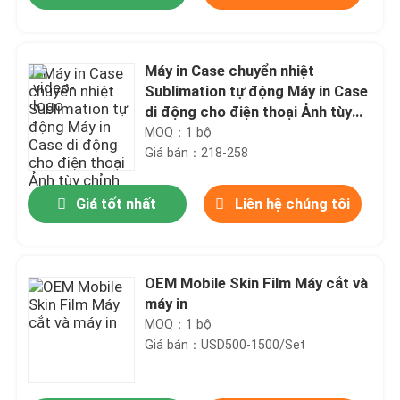
Máy in Case chuyển nhiệt
Sublimation tự động Máy in Case
di động cho điện thoại Ảnh tùy
chỉnh
MOQ：1 bộ
Giá bán：218-258
Giá tốt nhất
Liên hệ chúng tôi
Nhà
OEM Mobile Skin Film Máy cắt và
máy in
MOQ：1 bộ
Các sản phẩm
Giá bán：USD500-1500/Set
Về chúng tôi