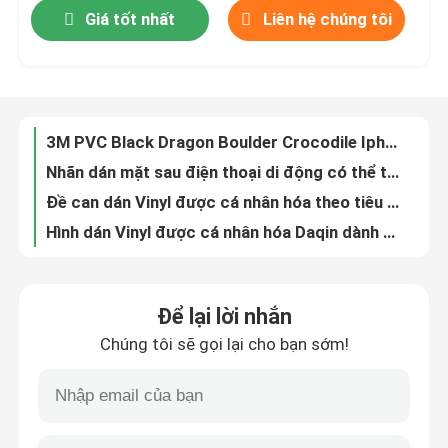
Giá tốt nhất
Liên hệ chúng tôi
Tham quan nhà máy
Kiểm soát chất lượng
3M PVC Black Dragon Boulder Crocodile Iphone Phim bảo vệ mặt sau cho điện thoại
Nhãn dán mặt sau điện thoại di động có thể tùy chỉnh Miếng dán 3M Phim bảo vệ mặt sau iPhone
Liên hệ chúng tôi
Đề can dán Vinyl được cá nhân hóa theo tiêu chuẩn ISO cho Macbook
Hình dán Vinyl được cá nhân hóa Daqin dành cho Chromebook Mobile Skins
Tin tức
Bọc Vinyl Dán Cá Nhân Bóng Cho Macbook Pro
Ngụy trang Dán Vinyl Cá nhân hóa Máy tính xách tay Dell Vinyl Skins 3D
Các trường hợp
Để lại lời nhắn
Máy cắt da máy tính xách tay khổ A3 và máy in dành cho máy tính xách tay Vinyl Sticker Máy làm kinh doanh
Chúng tôi sẽ gọi lại cho bạn sớm!
Máy làm da máy tính xách tay A3 cá nhân DIY cho bảo vệ màn hình di động
Máy cắt bảo vệ màn hình
Máy cắt nhãn dán Vinyl OEM Máy in da máy tính xách tay và máy bảo vệ màn hình
Máy cắt nhãn dán nhãn Vinyl A3 cho máy tính xách tay bảo vệ điện thoại di động
Máy cắt Laser bảo vệ màn hình
Máy cắt nhãn dán điện thoại di động Daqin 3D DQ-MB