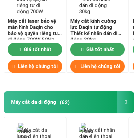
Máy cắt laser bảo vệ
Máy cắt kính cường
Má
màn hình Daqin cho
lực Daqin tự động
mà
bảo vệ quyền riêng tư
Thiết kế nhãn dán di
Hy
di động 700W 50Hz
động 30kg
c
Giá tốt nhất
Giá tốt nhất
Liên hệ chúng tôi
Liên hệ chúng tôi
Máy cắt da di động
(62)