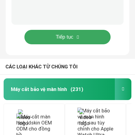
Vỏ điện thoại bằng da Cán Máy cắt da di động Máy cắt tùy chỉnh
Máy cắt da di động
Vỏ điện thoại thiết kế Iphone Mobile Skin Cutter Machine Plotter
Phần mềm máy cắt da điện thoại di động bảo vệ Graphtec ODM
Tổ ong 3M Sticker Film bảo vệ cho máy tính xách tay
Máy làm da laptop
A4 A3 PVC Back Marble Vinyl Screen Guard Film Sticker Anti Scratch
3D 3M Leatherwear Điện thoại di động Back Film cho các bề mặt cong
Vỏ di động tùy chỉnh trực tuyến
Máy cắt Laser A3 Vinyl Sticker di động cho cửa hàng điện thoại di động
CÁC LOẠI KHÁC TỪ CHÚNG TÔI
Mobile Clear TPU Hydrogel Film Screen Protector cho đồng hồ thông minh
Phim hydrogel bảo vệ màn hình
Bảo vệ màn hình phim Hydrogel mềm chống vân tay mờ cho máy cắt
Máy cắt bảo vệ màn hình
(231)
Phim dán 3M
Nhãn dán Vinyl được cá nhân hóa
Máy in 3D Sublimation