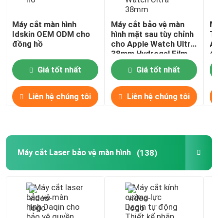
Kính Cường Lực Nano
Máy cắt màn hình
Máy cắt bảo vệ màn
Má
Idskin OEM ODM cho
hình mặt sau tùy chỉnh
Tp
đồng hồ
cho Apple Watch Ultra
Ap
38mm Hydrogel Film
4
Máy khắc Laser
Giá tốt nhất
Giá tốt nhất
Bảo vệ màn hình ánh sáng tia cực tím
Liên hệ chúng tôi
Liên hệ chúng tôi
Máy khử trùng điện thoại UV
Ý tưởng kinh doanh phụ kiện di động
Máy cắt Laser bảo vệ màn hình
(138)