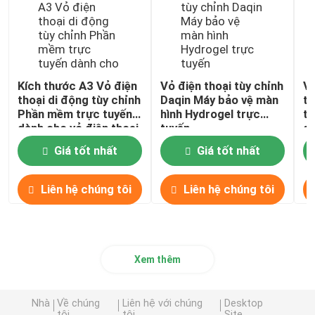
Kích thước A3 Vỏ điện
Vỏ điện thoại tùy chỉnh
Vỏ
thoại di động tùy chỉnh
Daqin Máy bảo vệ màn
tù
Phần mềm trực tuyến
hình Hydrogel trực
tu
dành cho vỏ điện thoại
tuyến
d
BTS
Giá tốt nhất
Giá tốt nhất
Liên hệ chúng tôi
Liên hệ chúng tôi
Xem thêm
Nhà
Về chúng
Liên hệ với chúng
Desktop
tôi
tôi
Site