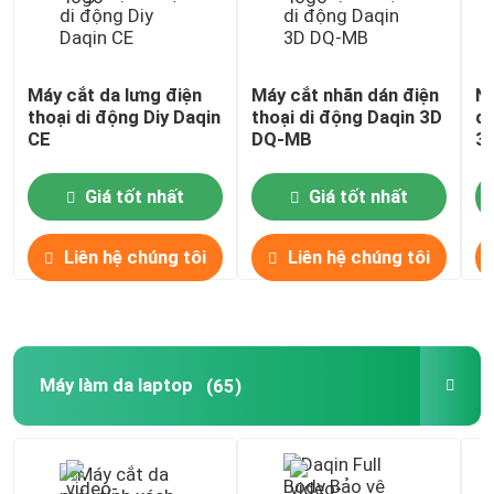
Máy cắt da lưng điện
Máy cắt nhãn dán điện
Nh
thoại di động Diy Daqin
thoại di động Daqin 3D
da
CE
DQ-MB
3
Giá tốt nhất
Giá tốt nhất
Liên hệ chúng tôi
Liên hệ chúng tôi
Máy làm da laptop
(65)