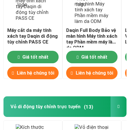
Máy cắt da máy tính
Daqin Full Body Bảo vệ
La
xách tay Daqin di động
màn hình Máy tính xách
Vi
tùy chỉnh PASS CE
tay Phần mềm máy làm
Lo
da ODM
Giá tốt nhất
Giá tốt nhất
Liên hệ chúng tôi
Liên hệ chúng tôi
Vỏ di động tùy chỉnh trực tuyến
(13)