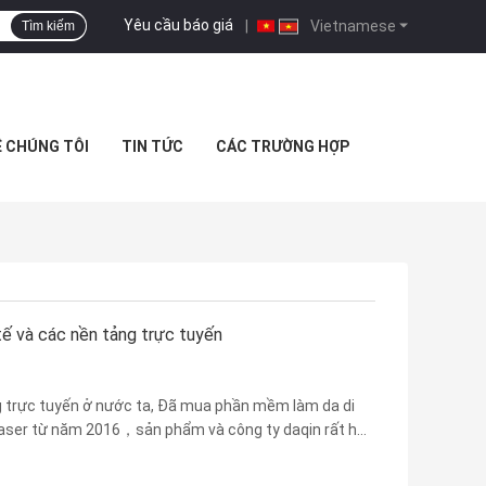
Yêu cầu báo giá
|
Vietnamese
Tìm kiếm
Ệ CHÚNG TÔI
TIN TỨC
CÁC TRƯỜNG HỢP
tế và các nền tảng trực tuyến
g trực tuyến ở nước ta, Đã mua phần mềm làm da di
 laser từ năm 2016，sản phẩm và công ty daqin rất hữu