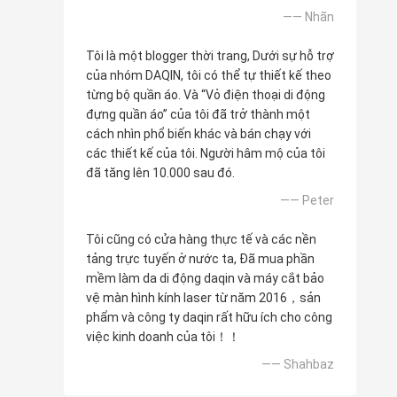
—— Nhãn
Tôi là một blogger thời trang, Dưới sự hỗ trợ
của nhóm DAQIN, tôi có thể tự thiết kế theo
từng bộ quần áo. Và “Vỏ điện thoại di động
đựng quần áo” của tôi đã trở thành một
cách nhìn phổ biến khác và bán chạy với
các thiết kế của tôi. Người hâm mộ của tôi
đã tăng lên 10.000 sau đó.
—— Peter
Tôi cũng có cửa hàng thực tế và các nền
tảng trực tuyến ở nước ta, Đã mua phần
mềm làm da di động daqin và máy cắt bảo
vệ màn hình kính laser từ năm 2016，sản
phẩm và công ty daqin rất hữu ích cho công
việc kinh doanh của tôi！！
—— Shahbaz