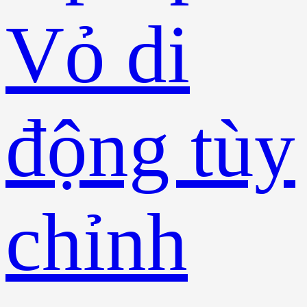
Vỏ di
động tùy
chỉnh