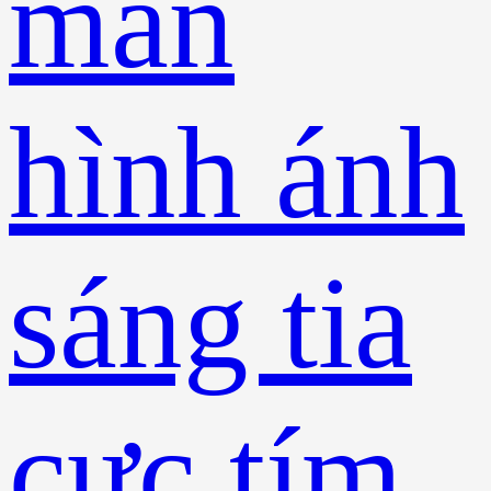
màn
hình ánh
sáng tia
cực tím