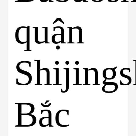
quận
Shijings
Bắc