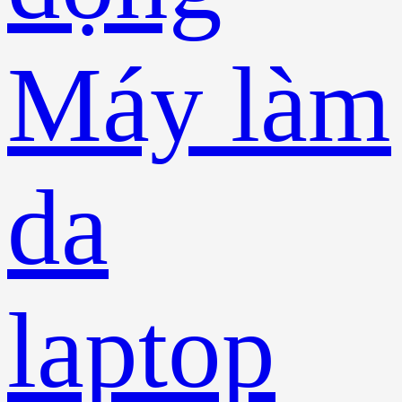
Máy làm
da
laptop