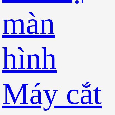
màn
hình
Máy cắt