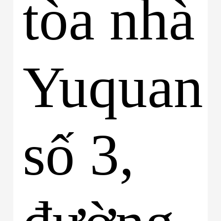
tòa nhà
Yuquan
số 3,