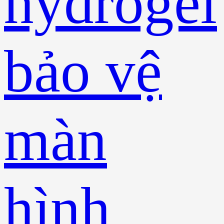
hydrogel
bảo vệ
màn
hình