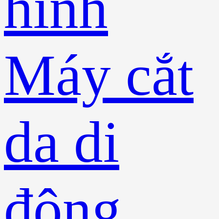
hình
Máy cắt
da di
động