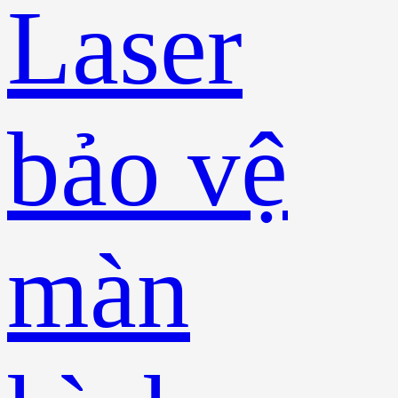
Laser
bảo vệ
màn