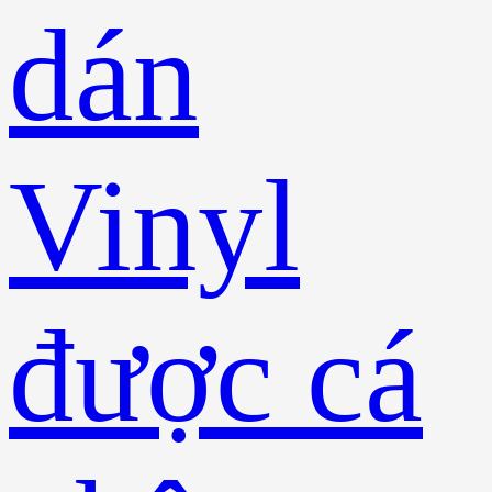
dán
Vinyl
được cá