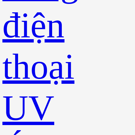
điện
thoại
UV