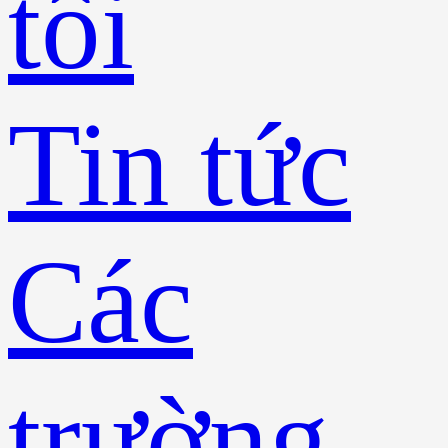
tôi
Tin tức
Các
trường