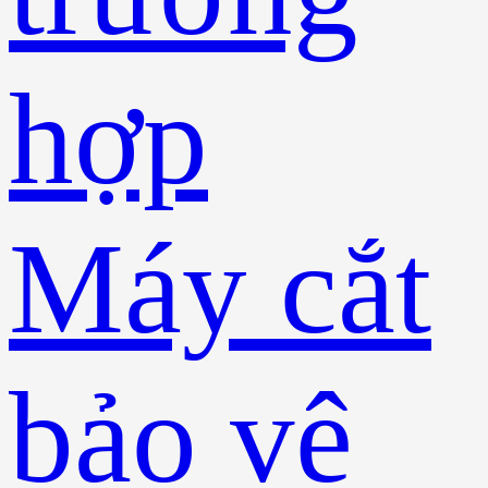
hợp
Máy cắt
bảo vệ