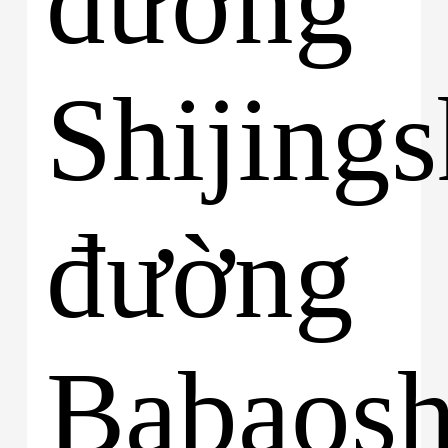
đường
Shijings
đường
Babaosh