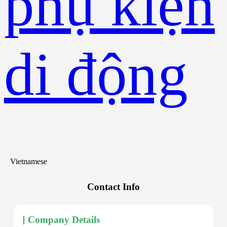
phụ kiện
di động
Vietnamese
Contact Info
Company Details