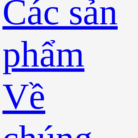
Các sản
phẩm
Về