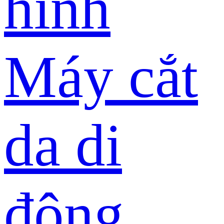
hình
Máy cắt
da di
động