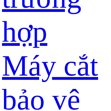
hợp
Máy cắt
bảo vệ