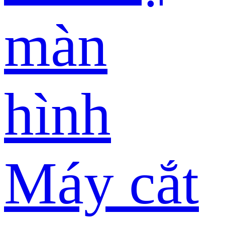
màn
hình
Máy cắt