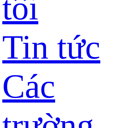
tôi
Tin tức
Các
trường