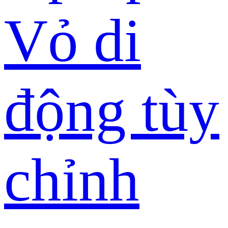
Vỏ di
động tùy
chỉnh