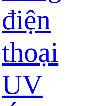
điện
thoại
UV