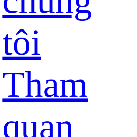
chúng
tôi
Tham
quan