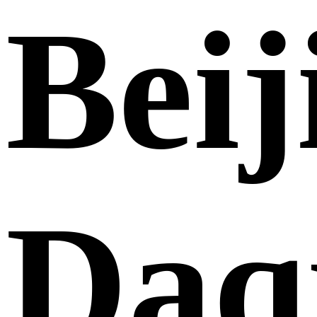
Beij
Daq