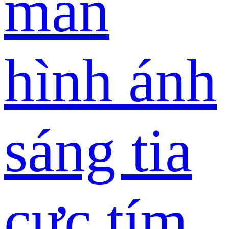
màn
hình ánh
sáng tia
cực tím