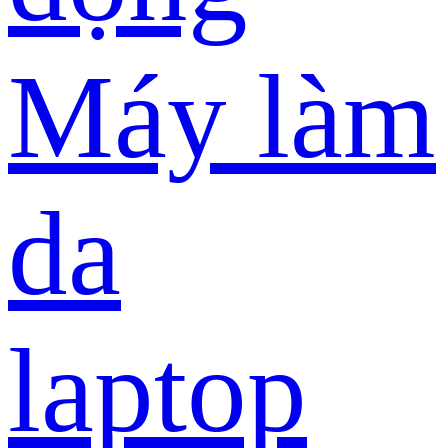
Máy làm
da
laptop