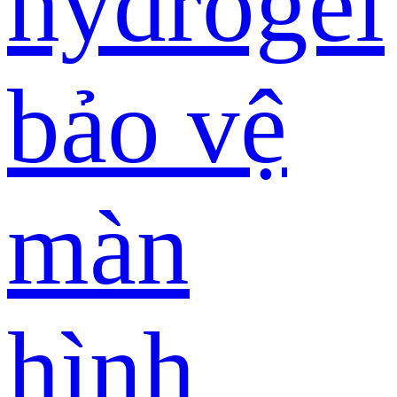
hydrogel
bảo vệ
màn
hình