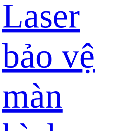
Laser
bảo vệ
màn