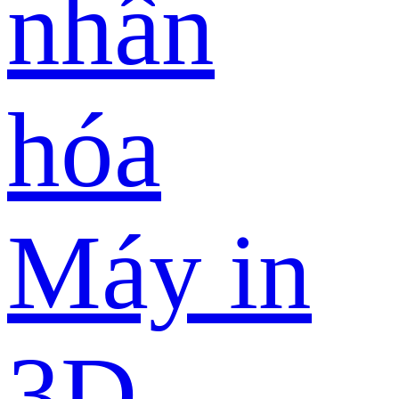
nhân
hóa
Máy in
3D