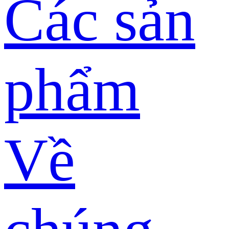
Các sản
phẩm
Về