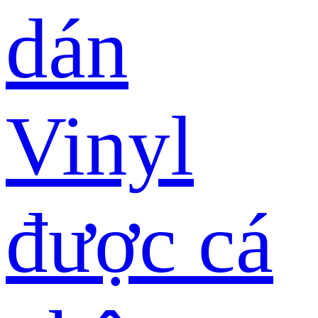
dán
Vinyl
được cá