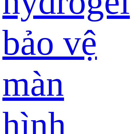
hydrogel
bảo vệ
màn
hình