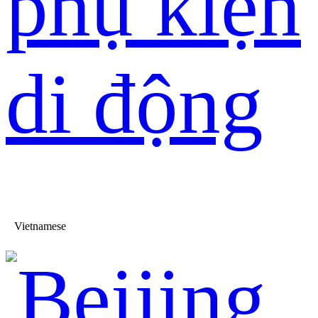
phụ kiện
di động
Vietnamese