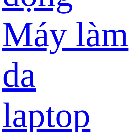
Máy làm
da
laptop