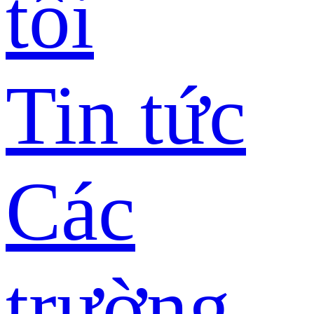
tôi
Tin tức
Các
trường