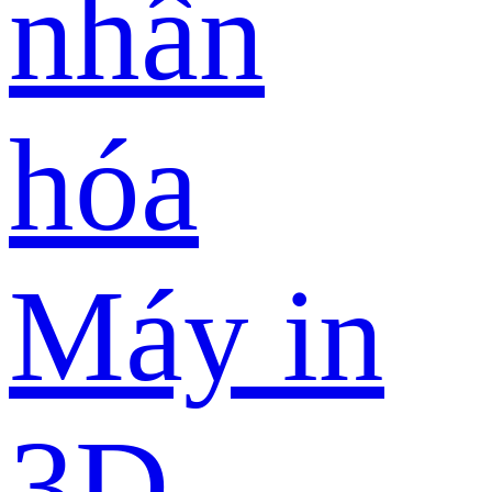
nhân
hóa
Máy in
3D