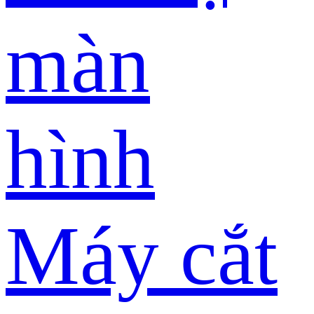
màn
hình
Máy cắt