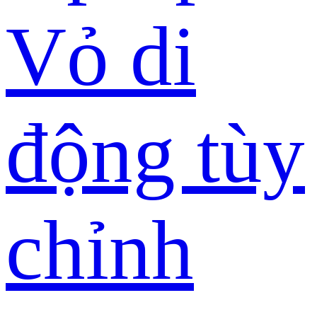
Vỏ di
động tùy
chỉnh