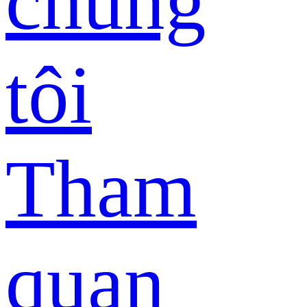
chúng
tôi
Tham
quan