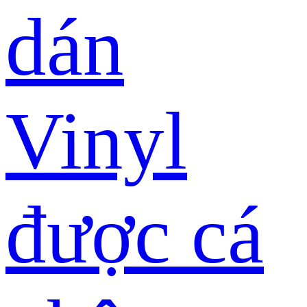
dán
Vinyl
được cá