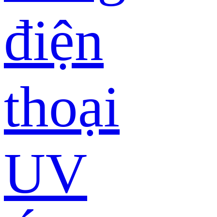
điện
thoại
UV