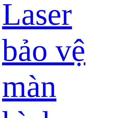
Laser
bảo vệ
màn