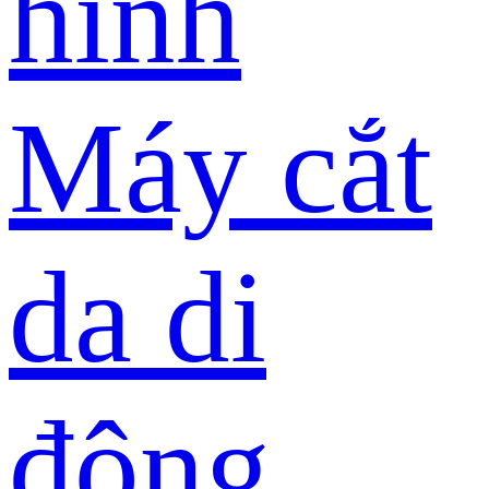
hình
Máy cắt
da di
động