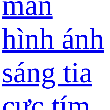
màn
hình ánh
sáng tia
cực tím