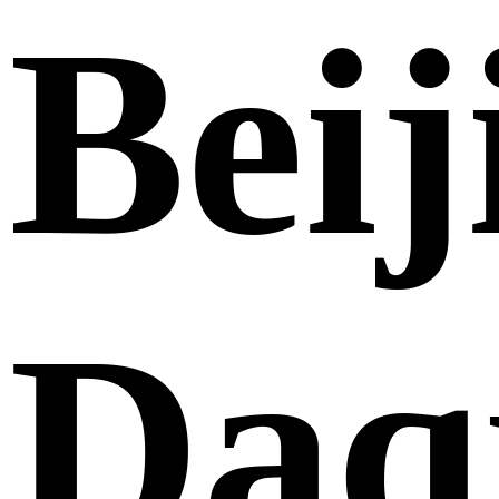
Beij
Daq