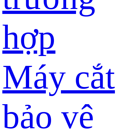
hợp
Máy cắt
bảo vệ