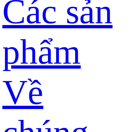
Các sản
phẩm
Về