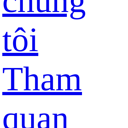
chúng
tôi
Tham
quan