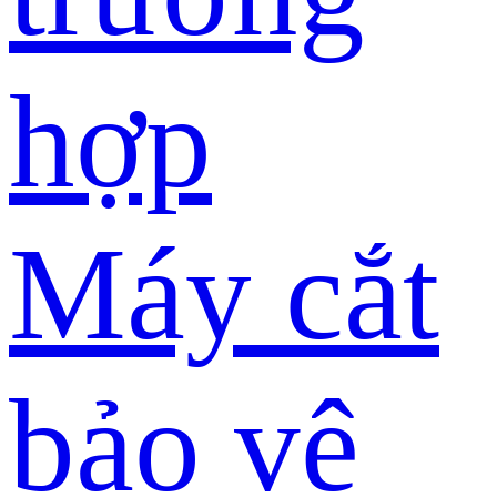
hợp
Máy cắt
bảo vệ