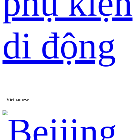
phụ kiện
di động
Vietnamese