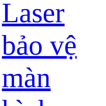
Laser
bảo vệ
màn