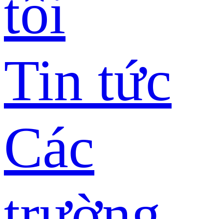
tôi
Tin tức
Các
trường