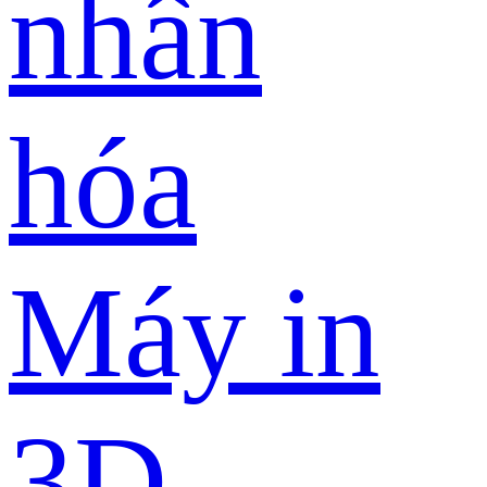
nhân
hóa
Máy in
3D