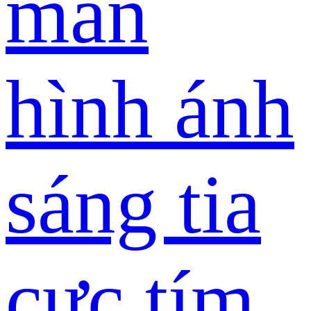
màn
hình ánh
sáng tia
cực tím