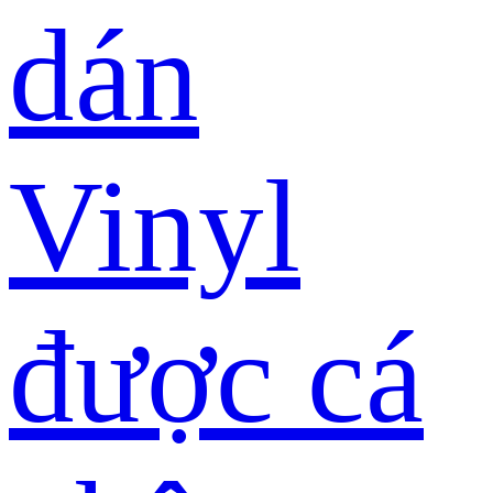
dán
Vinyl
được cá