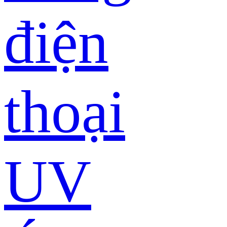
điện
thoại
UV