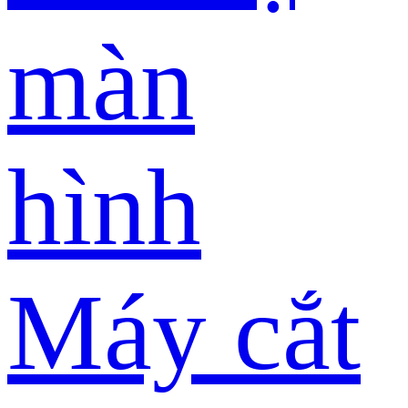
màn
hình
Máy cắt