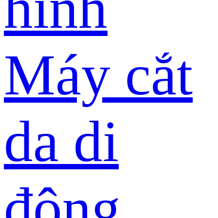
hình
Máy cắt
da di
động