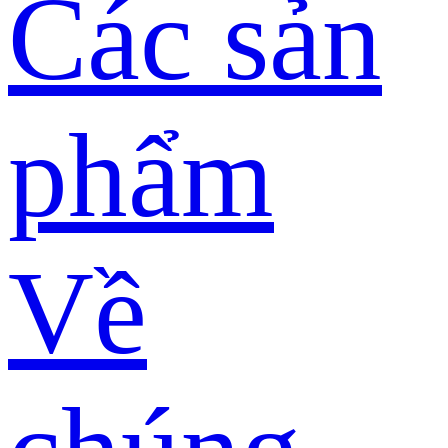
Các sản
phẩm
Về