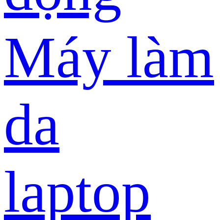
Máy làm
da
laptop