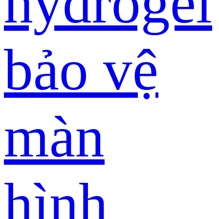
hydrogel
bảo vệ
màn
hình