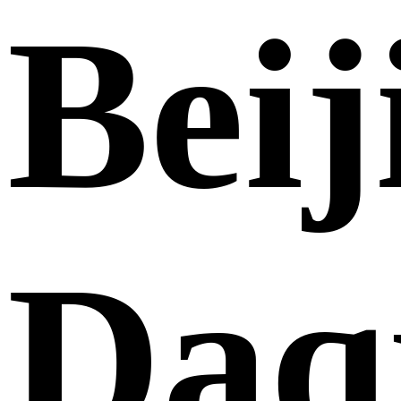
Beij
Daq