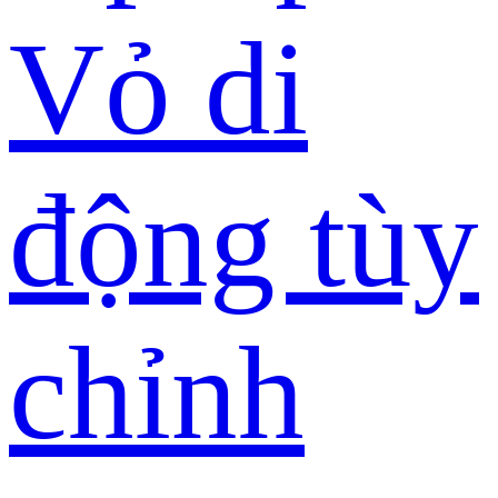
Vỏ di
động tùy
chỉnh