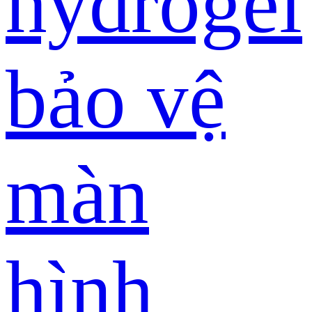
hydrogel
bảo vệ
màn
hình