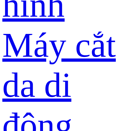
hình
Máy cắt
da di
động