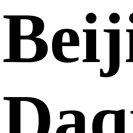
Beij
Daq