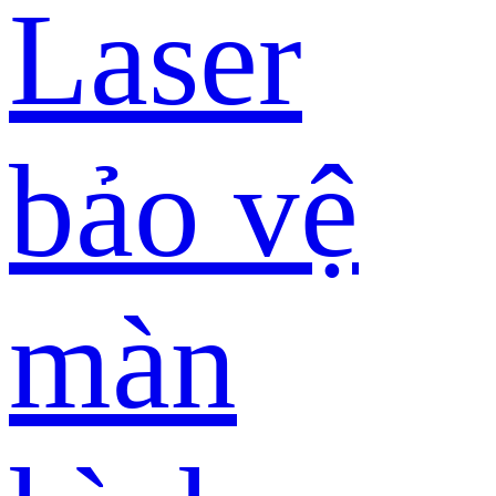
Laser
bảo vệ
màn