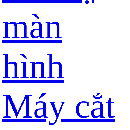
màn
hình
Máy cắt