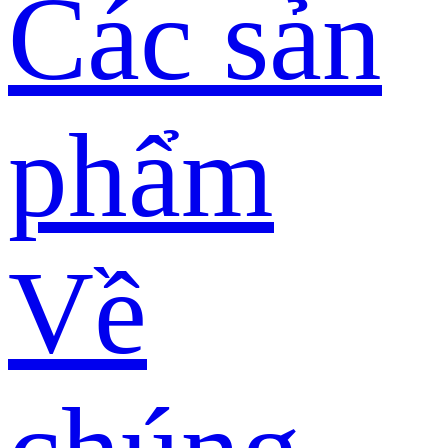
Các sản
phẩm
Về