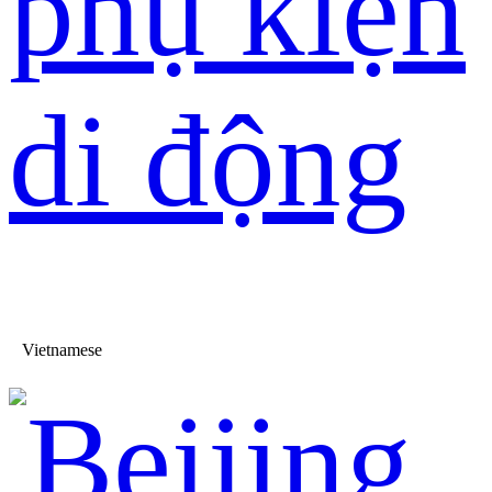
phụ kiện
di động
Vietnamese