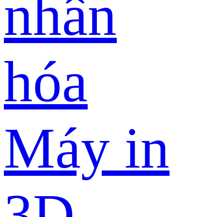
nhân
hóa
Máy in
3D