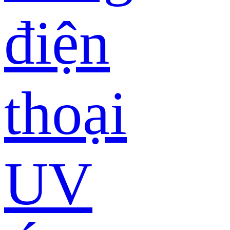
điện
thoại
UV