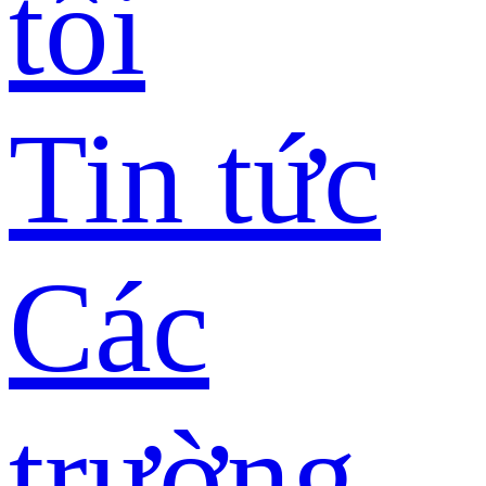
tôi
Tin tức
Các
trường