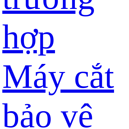
hợp
Máy cắt
bảo vệ