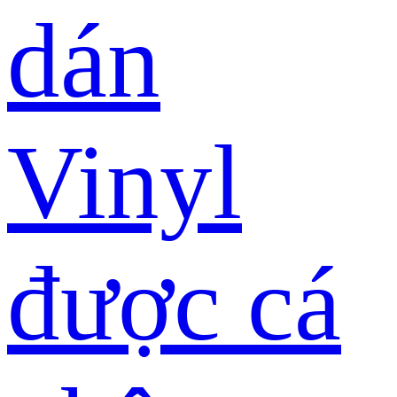
dán
Vinyl
được cá