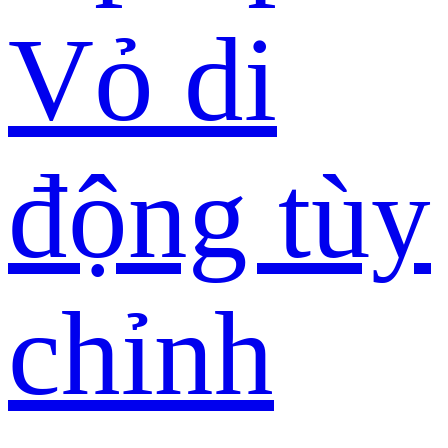
Vỏ di
động tùy
chỉnh