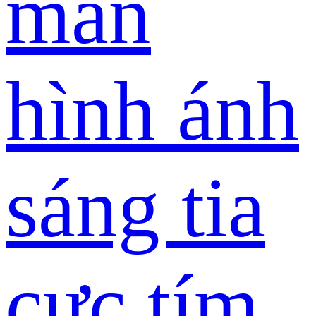
màn
hình ánh
sáng tia
cực tím