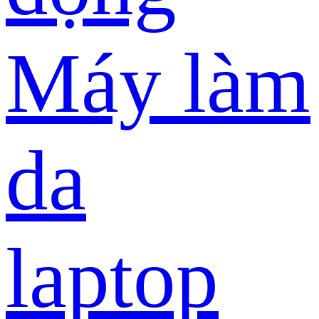
Máy làm
da
laptop