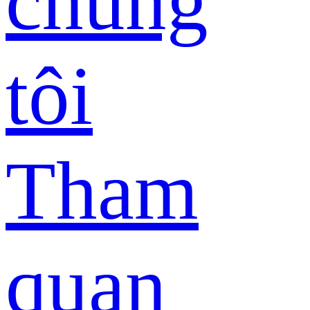
chúng
tôi
Tham
quan