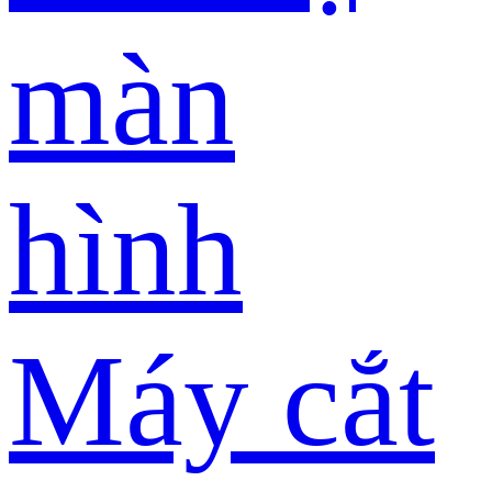
màn
hình
Máy cắt