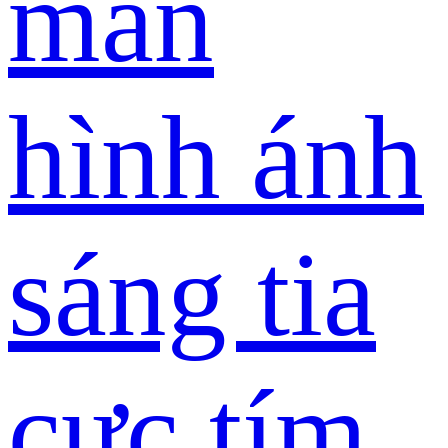
màn
hình ánh
sáng tia
cực tím