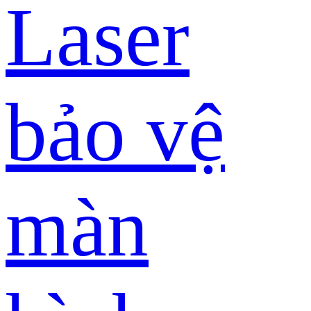
Laser
bảo vệ
màn