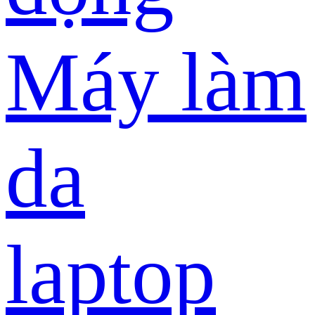
Máy làm
da
laptop