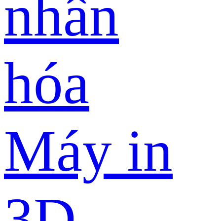
nhân
hóa
Máy in
3D