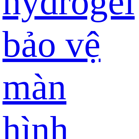
hydrogel
bảo vệ
màn
hình