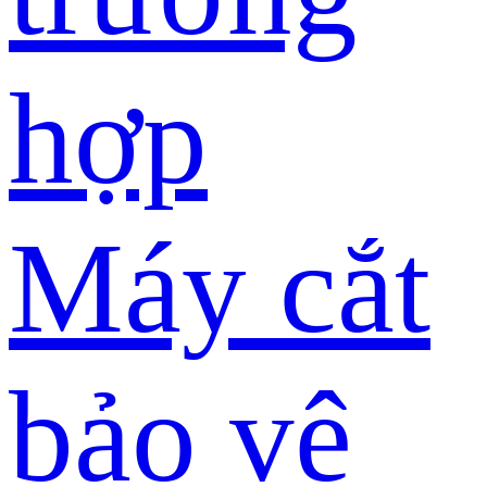
hợp
Máy cắt
bảo vệ