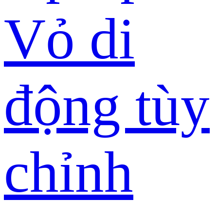
Vỏ di
động tùy
chỉnh