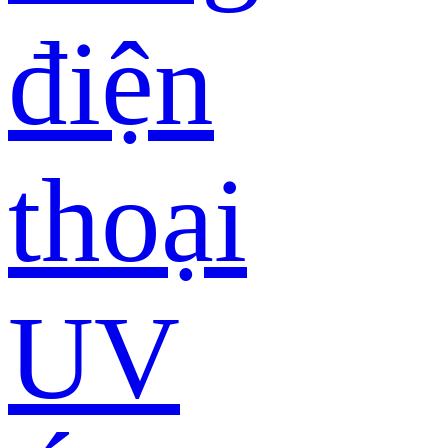
điện
thoại
UV