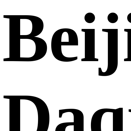
Beij
Daq