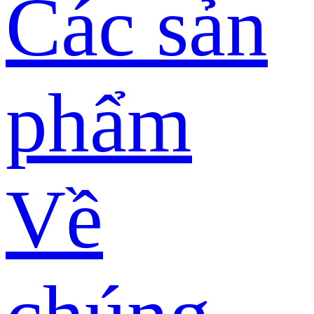
Các sản
phẩm
Về