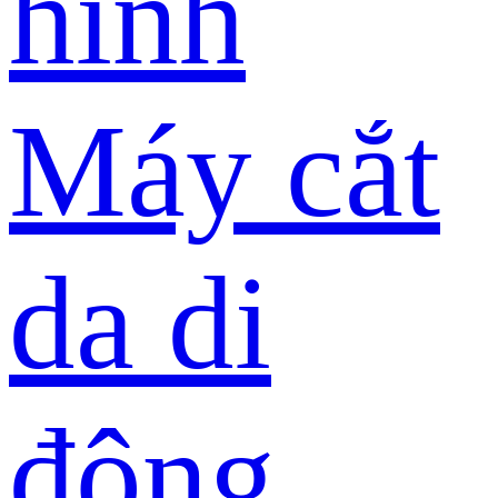
hình
Máy cắt
da di
động