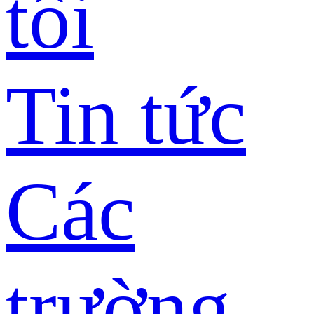
tôi
Tin tức
Các
trường