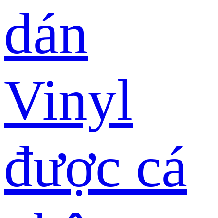
dán
Vinyl
được cá