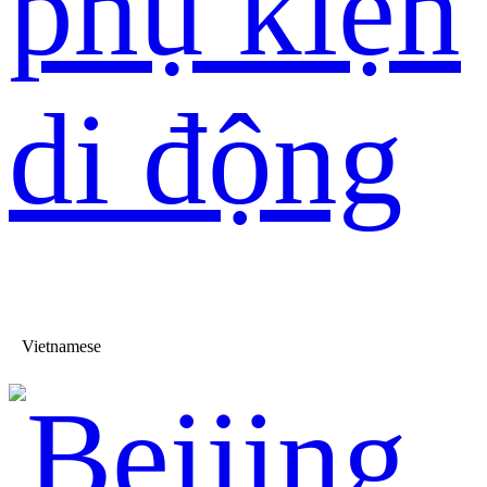
phụ kiện
di động
Vietnamese