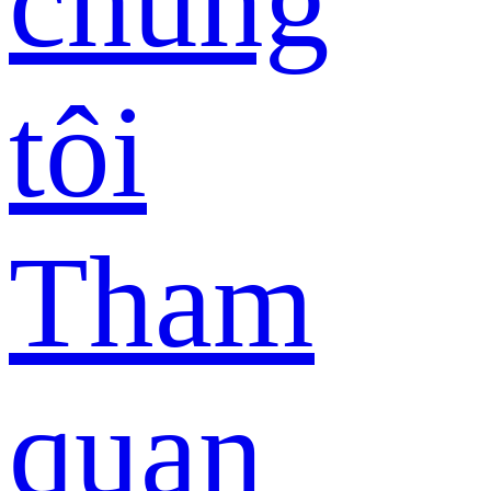
chúng
tôi
Tham
quan