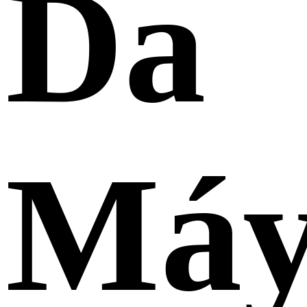
Da
Má