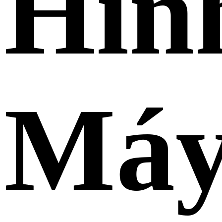
Hìn
Má