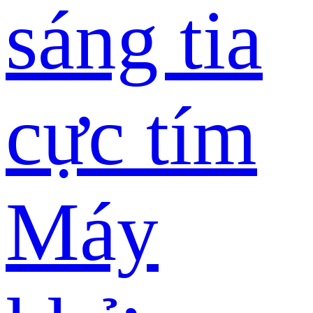
sáng tia
cực tím
Máy