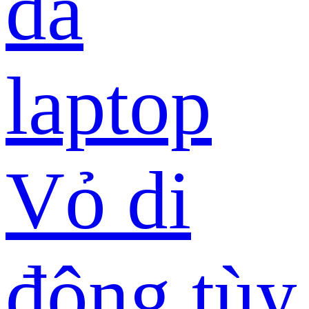
da
laptop
Vỏ di
động tùy