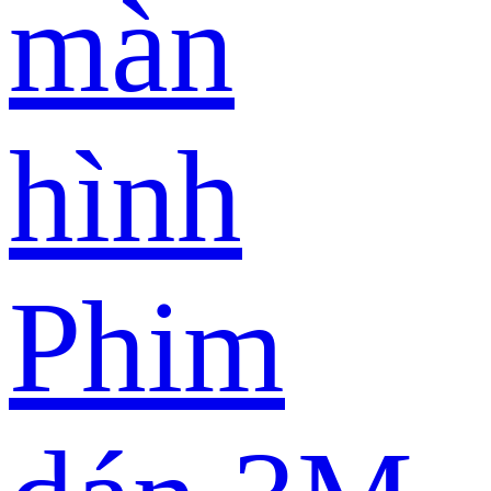
màn
hình
Phim