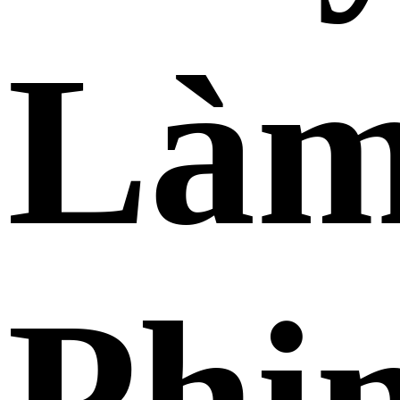
Là
Phi