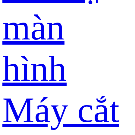
màn
hình
Máy cắt