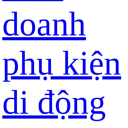
doanh
phụ kiện
di động