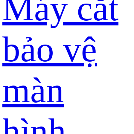
Máy cắt
bảo vệ
màn
hình