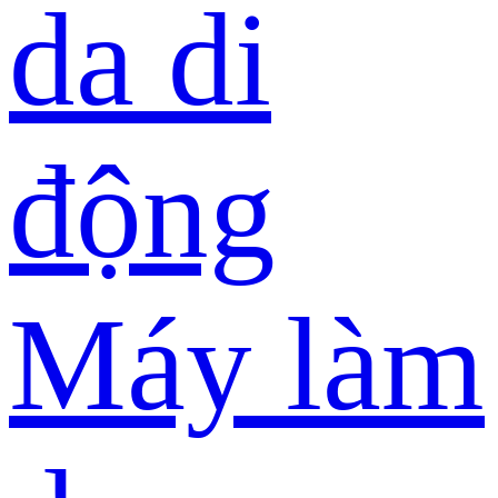
da di
động
Máy làm