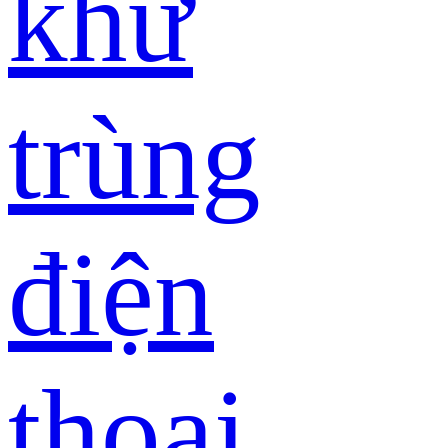
khử
trùng
điện
thoại