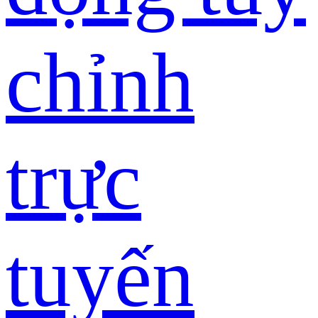
chỉnh
trực
tuyến