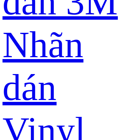
dán 3M
Nhãn
dán
Vinyl