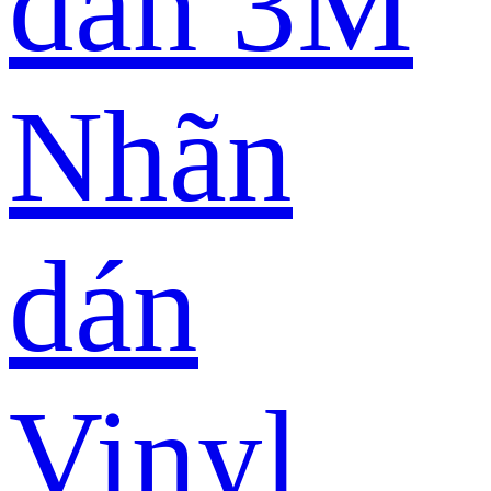
dán 3M
Nhãn
dán
Vinyl