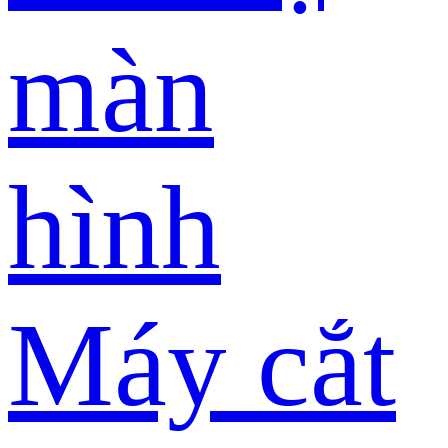
màn
hình
Máy cắt