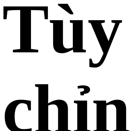
Tùy
chỉ