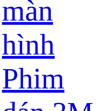
màn
hình
Phim