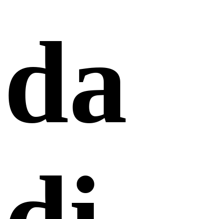
da
di