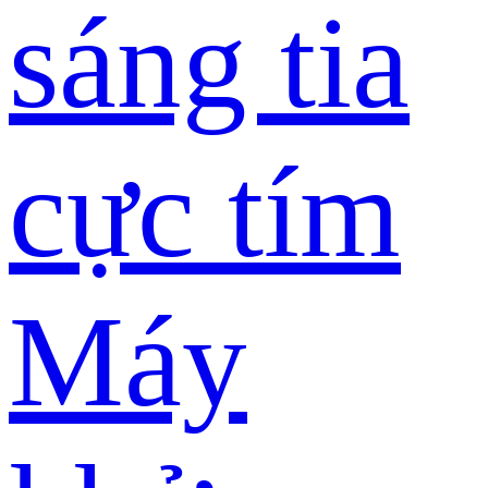
sáng tia
cực tím
Máy