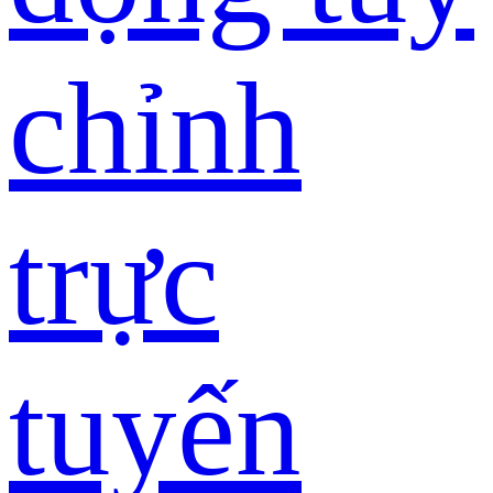
chỉnh
trực
tuyến