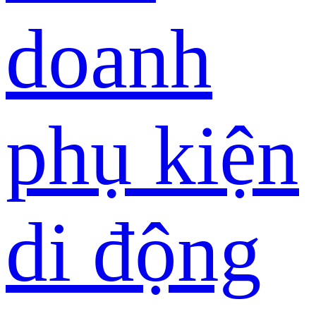
doanh
phụ kiện
di động