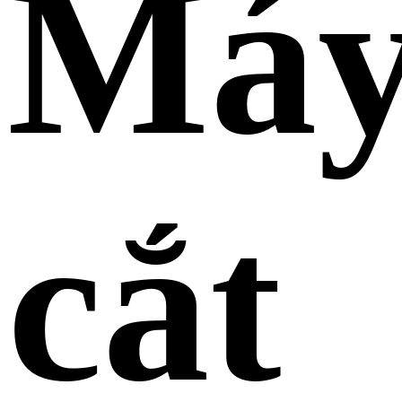
Má
cắt