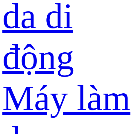
da di
động
Máy làm