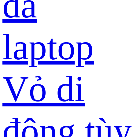
da
laptop
Vỏ di
động tùy