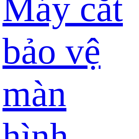
Máy cắt
bảo vệ
màn
hình