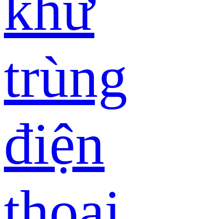
khử
trùng
điện
thoại