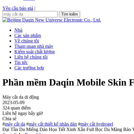
Yêu cầu báo giá
|
Tìm kiếm
Nhà
Các sản phẩm
Về chúng tôi
Tham quan nhà máy
Kiểm soát chất lượng
Liên hệ chúng tôi
Tin tức
Các trường hợp
Phần mềm Daqin Mobile Skin F
Máy cắt da di động
2023-05-09
324 quan điểm
Liên hệ ngay bây giờ
Chia sẻ
#
máy cắt da
#
máy cắt thiết kế nhãn dán
#
máy cắt hydrogel
Đại Tần Da Miếng Dán Họa Tiết Xinh Xắn Full Bọc Da Màng Bảo Vệ 