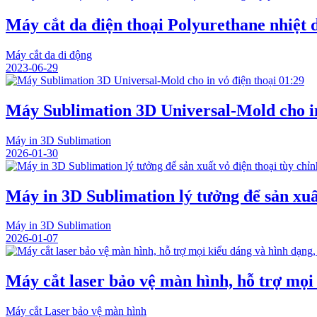
Máy cắt da điện thoại Polyurethane nhiệt
Máy cắt da di động
2023-06-29
01:29
Máy Sublimation 3D Universal-Mold cho in
Máy in 3D Sublimation
2026-01-30
Máy in 3D Sublimation lý tưởng để sản xuất
Máy in 3D Sublimation
2026-01-07
Máy cắt laser bảo vệ màn hình, hỗ trợ mọi
Máy cắt Laser bảo vệ màn hình