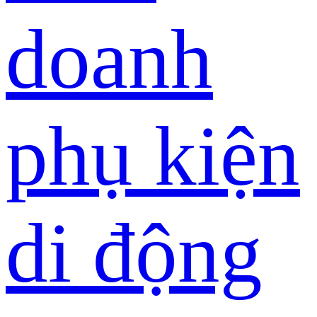
doanh
phụ kiện
di động