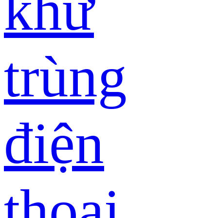
khử
trùng
điện
thoại