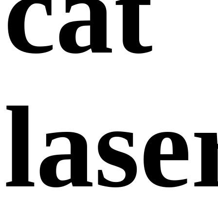
cắt
lase