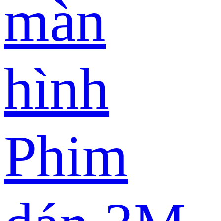
màn
hình
Phim