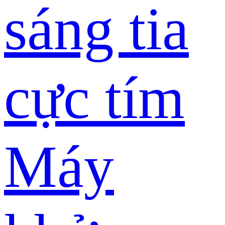
sáng tia
cực tím
Máy