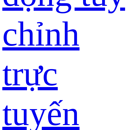
chỉnh
trực
tuyến