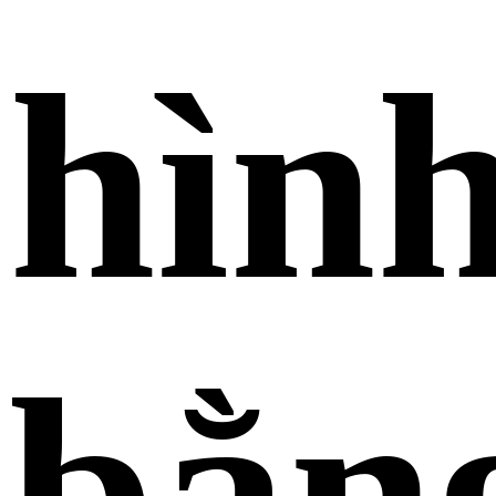
hìn
bằn