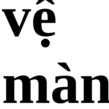
vệ
mà