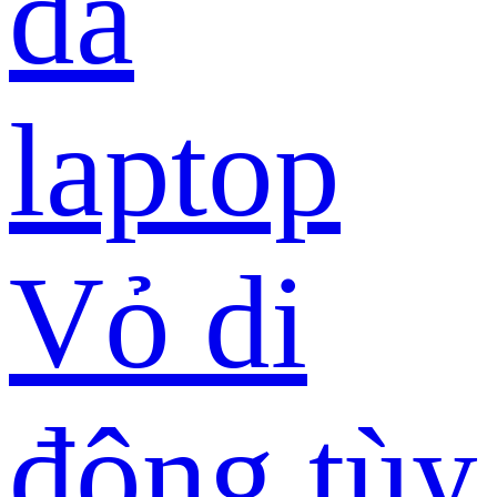
da
laptop
Vỏ di
động tùy