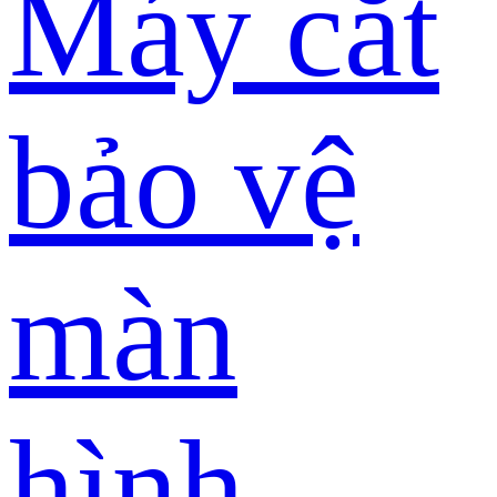
Máy cắt
bảo vệ
màn
hình