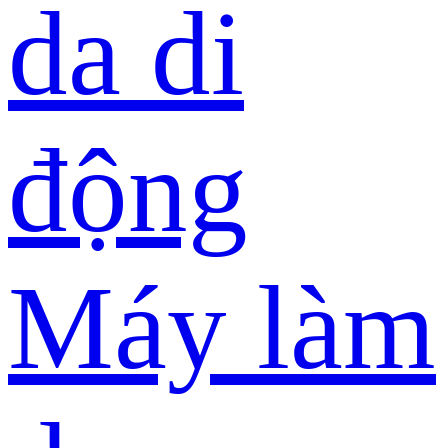
da di
động
Máy làm