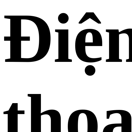
Điệ
thoạ