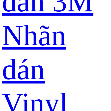
dán 3M
Nhãn
dán
Vinyl