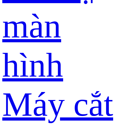
màn
hình
Máy cắt