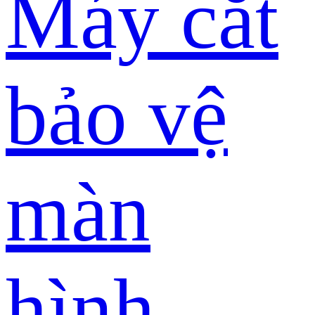
Máy cắt
bảo vệ
màn
hình