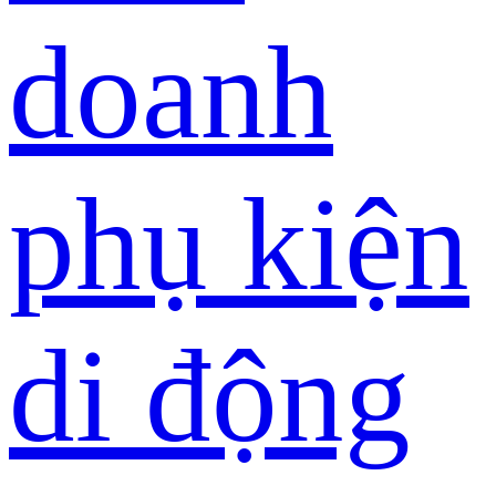
doanh
phụ kiện
di động