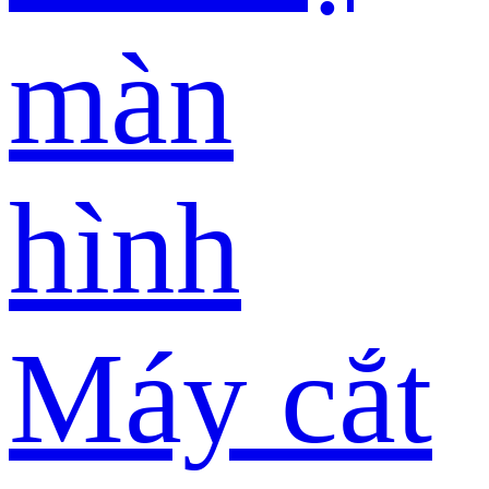
màn
hình
Máy cắt