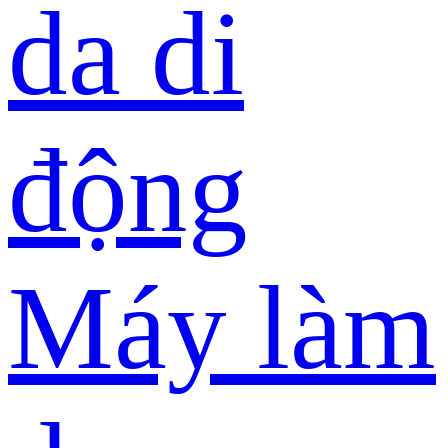
da di
động
Máy làm