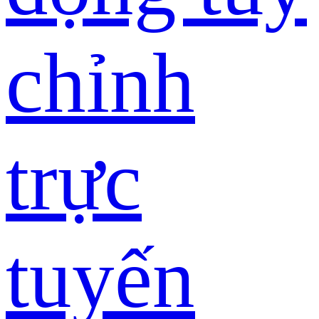
chỉnh
trực
tuyến