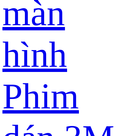
màn
hình
Phim