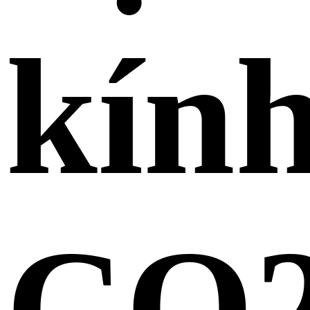
kín
CO