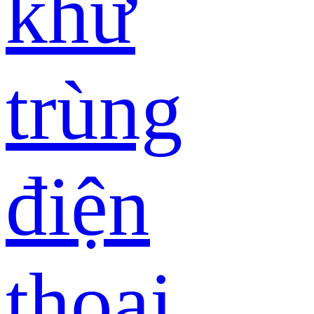
khử
trùng
điện
thoại