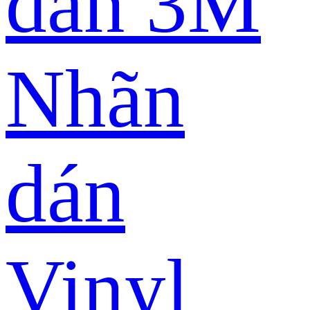
dán 3M
Nhãn
dán
Vinyl