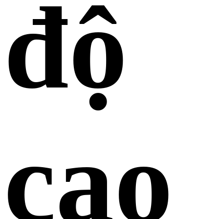
độ
cao