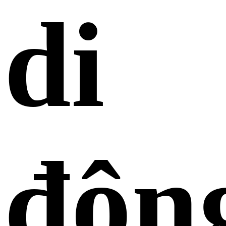
di
độn