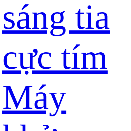
sáng tia
cực tím
Máy