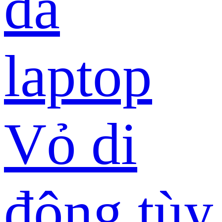
da
laptop
Vỏ di
động tùy