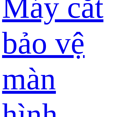
Máy cắt
bảo vệ
màn
hình