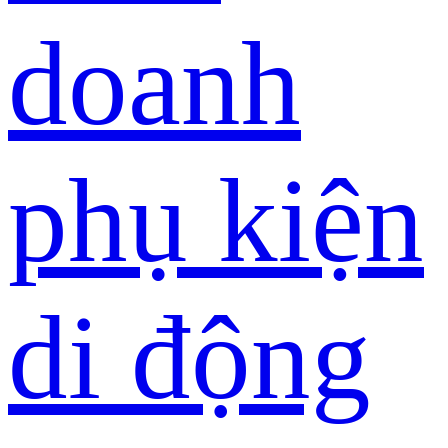
doanh
phụ kiện
di động