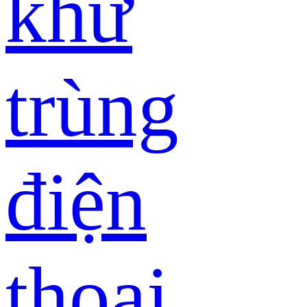
khử
trùng
điện
thoại