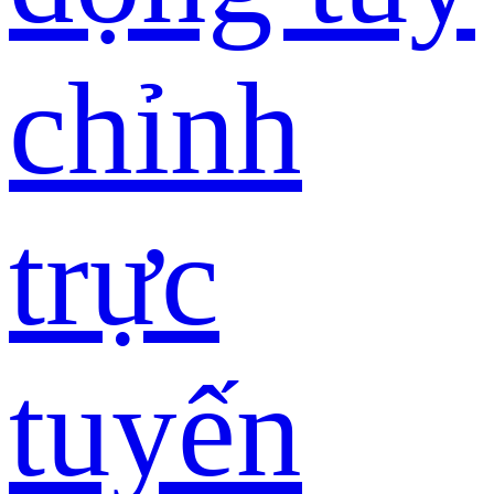
chỉnh
trực
tuyến