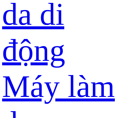
da di
động
Máy làm