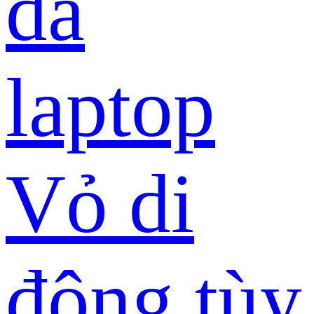
da
laptop
Vỏ di
động tùy