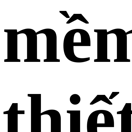
mề
thiế