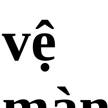
vệ
mà