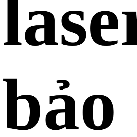
lase
bảo