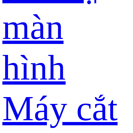
màn
hình
Máy cắt