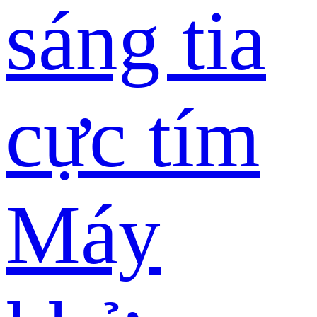
sáng tia
cực tím
Máy