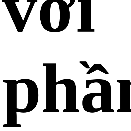
với
phầ