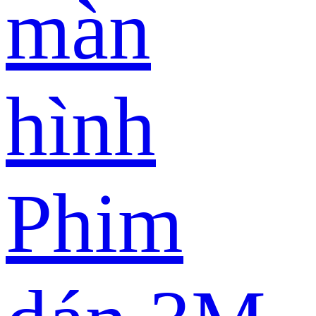
màn
hình
Phim