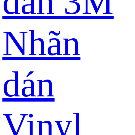
dán 3M
Nhãn
dán
Vinyl