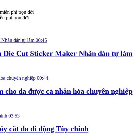
n phí trọn đời
00:45
n Die Cut Sticker Maker Nhãn dán tự làm
00:44
m cho da được cá nhân hóa chuyên nghiệp
03:53
y cắt da di động Tùy chỉnh