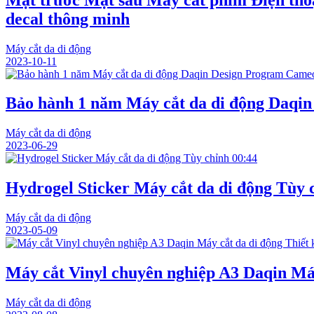
decal thông minh
Máy cắt da di động
2023-10-11
Bảo hành 1 năm Máy cắt da di động Daqin
Máy cắt da di động
2023-06-29
00:44
Hydrogel Sticker Máy cắt da di động Tùy 
Máy cắt da di động
2023-05-09
Máy cắt Vinyl chuyên nghiệp A3 Daqin Máy
Máy cắt da di động