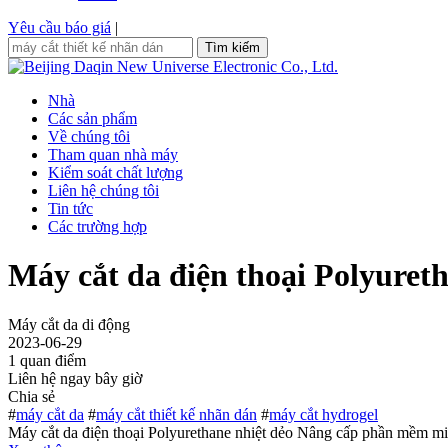
Yêu cầu báo giá
|
Tìm kiếm
Nhà
Các sản phẩm
Về chúng tôi
Tham quan nhà máy
Kiểm soát chất lượng
Liên hệ chúng tôi
Tin tức
Các trường hợp
Máy cắt da điện thoại Polyuret
Máy cắt da di động
2023-06-29
1 quan điểm
Liên hệ ngay bây giờ
Chia sẻ
#
máy cắt da
#
máy cắt thiết kế nhãn dán
#
máy cắt hydrogel
Máy cắt da điện thoại Polyurethane nhiệt dẻo Nâng cấp phần mềm miễn