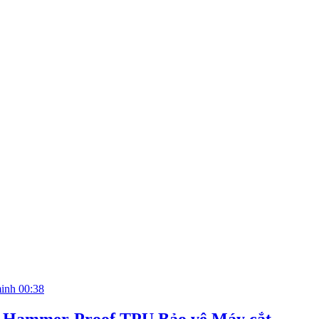
00:38
el Hammer-Proof TPU Bảo vệ Máy cắt