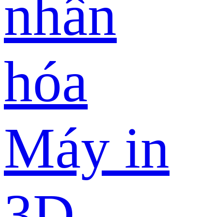
nhân
hóa
Máy in
3D