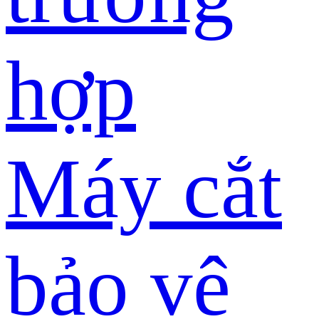
hợp
Máy cắt
bảo vệ