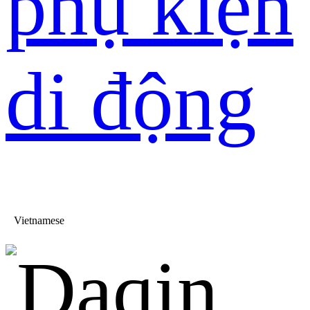
phụ kiện
di động
Vietnamese