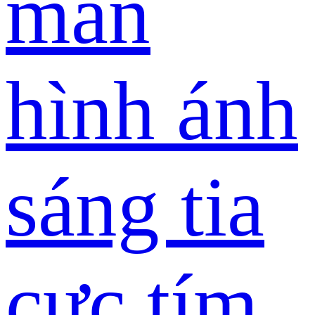
màn
hình ánh
sáng tia
cực tím