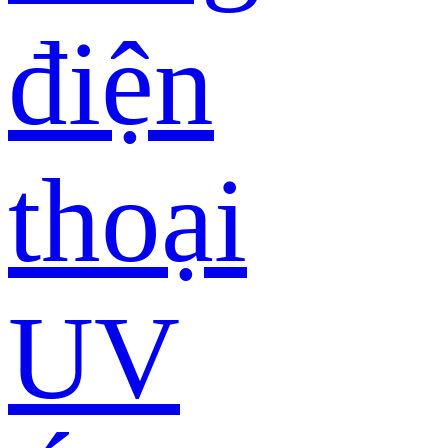
điện
thoại
UV