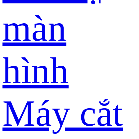
màn
hình
Máy cắt