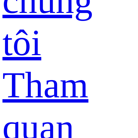
chúng
tôi
Tham
quan