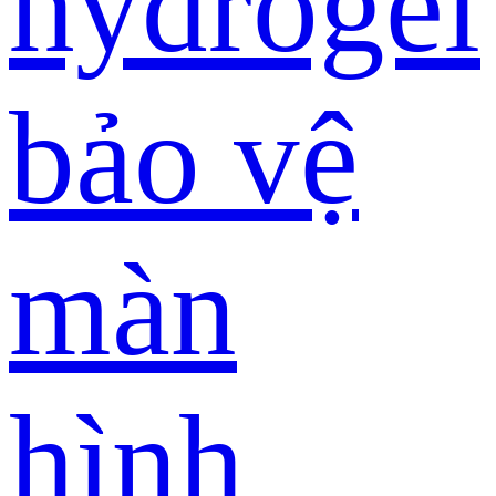
hydrogel
bảo vệ
màn
hình