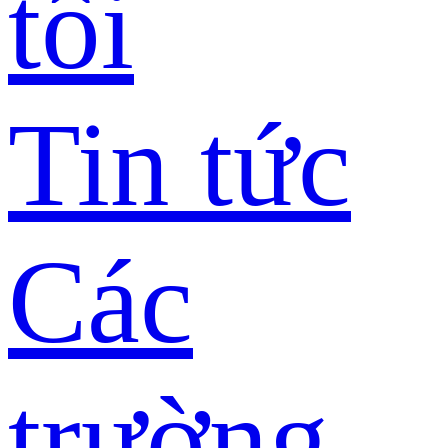
tôi
Tin tức
Các
trường