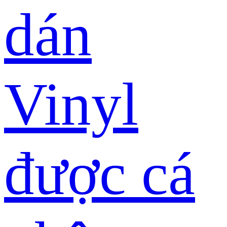
dán
Vinyl
được cá