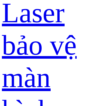
Laser
bảo vệ
màn