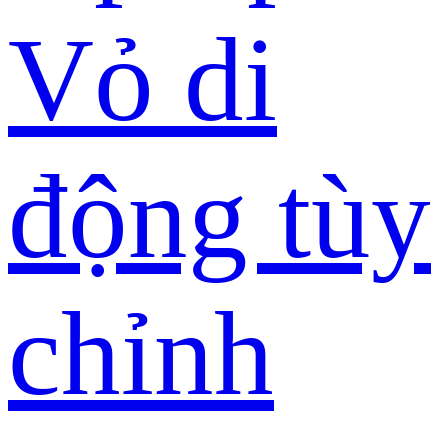
Vỏ di
động tùy
chỉnh