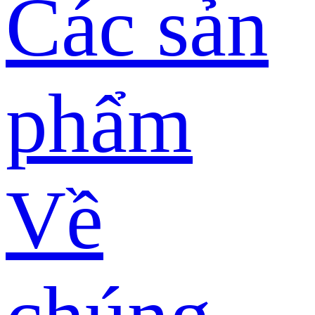
Các sản
phẩm
Về