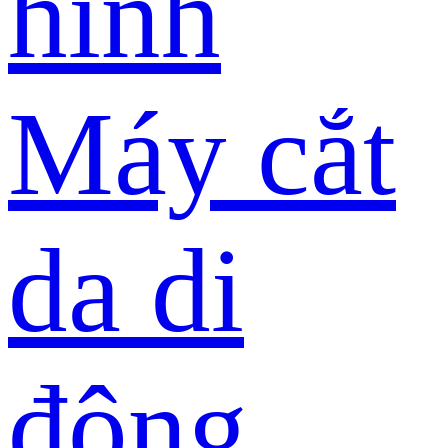
hình
Máy cắt
da di
động