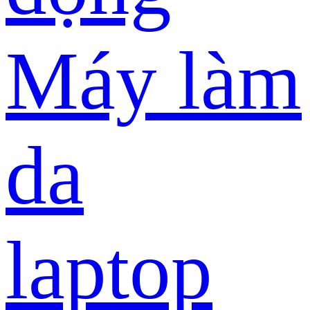
Máy làm
da
laptop