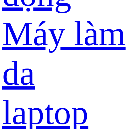
Máy làm
da
laptop