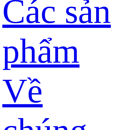
Các sản
phẩm
Về