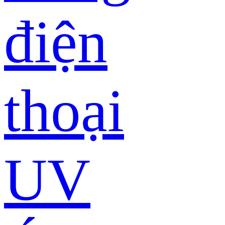
điện
thoại
UV