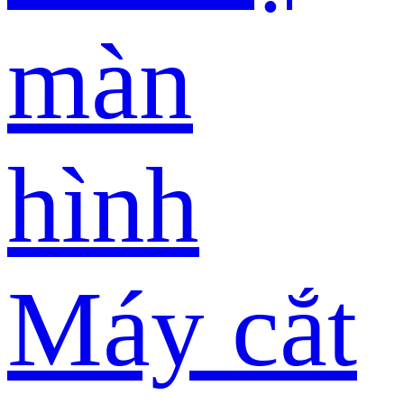
màn
hình
Máy cắt