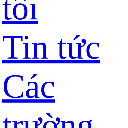
tôi
Tin tức
Các
trường