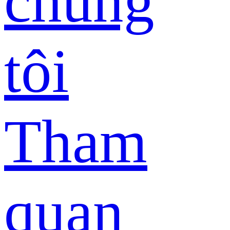
chúng
tôi
Tham
quan