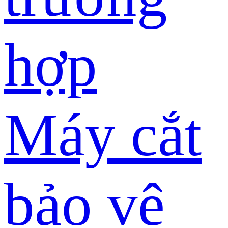
hợp
Máy cắt
bảo vệ