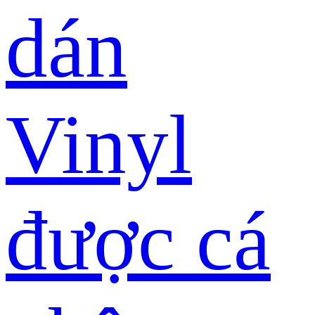
dán
Vinyl
được cá