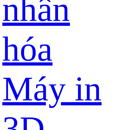
nhân
hóa
Máy in
3D