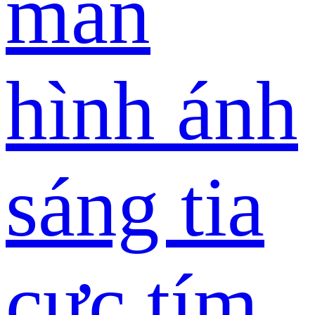
màn
hình ánh
sáng tia
cực tím