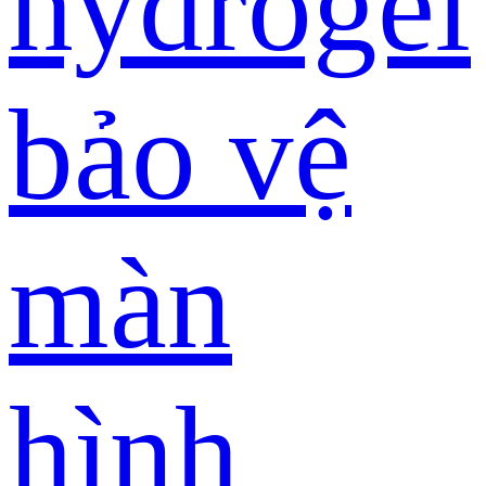
hydrogel
bảo vệ
màn
hình