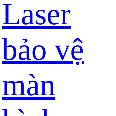
Laser
bảo vệ
màn