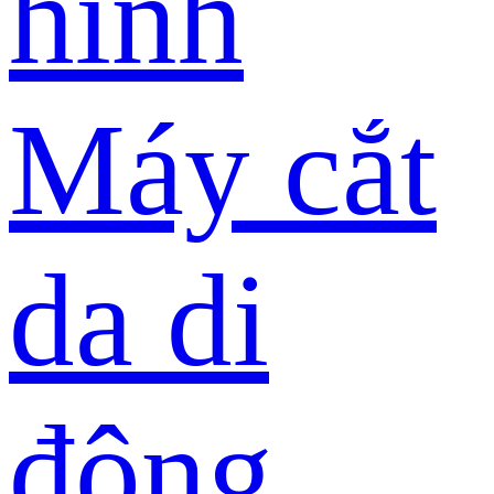
hình
Máy cắt
da di
động