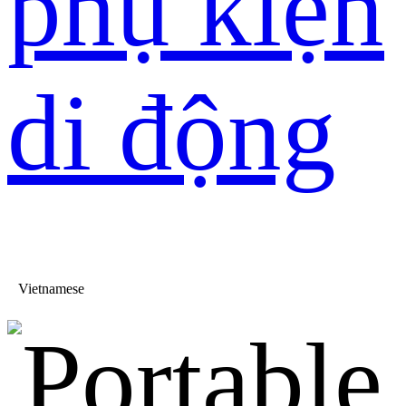
phụ kiện
di động
Vietnamese