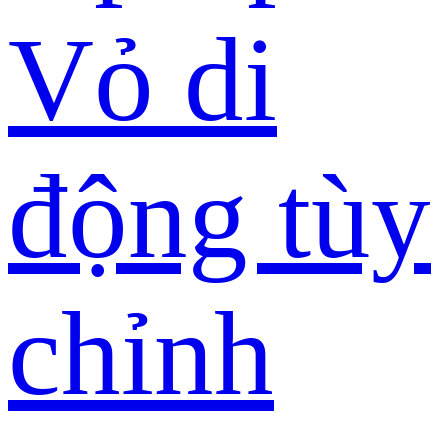
Vỏ di
động tùy
chỉnh