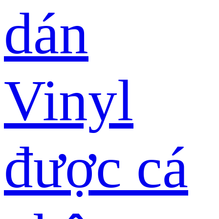
dán
Vinyl
được cá