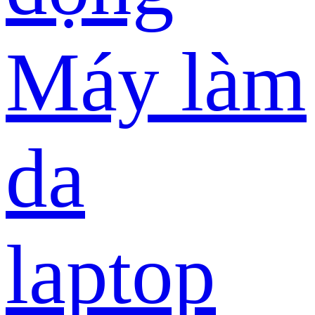
Máy làm
da
laptop