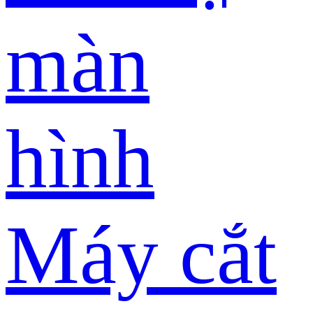
màn
hình
Máy cắt