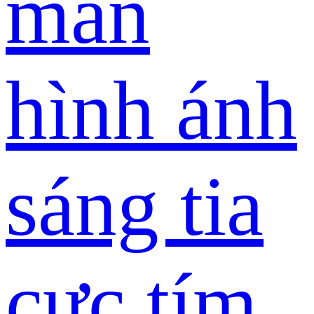
màn
hình ánh
sáng tia
cực tím