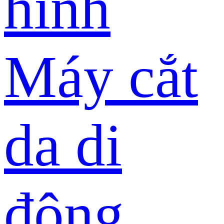
hình
Máy cắt
da di
động