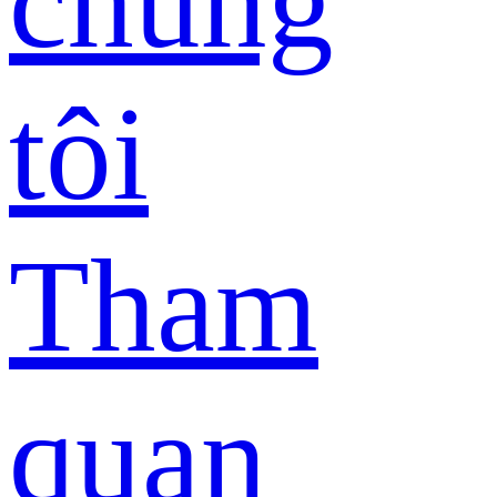
chúng
tôi
Tham
quan