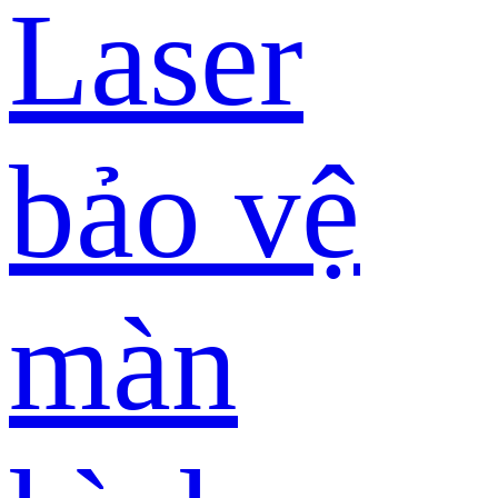
Laser
bảo vệ
màn