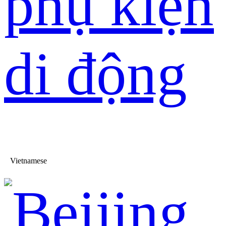
phụ kiện
di động
Vietnamese