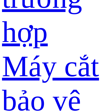
hợp
Máy cắt
bảo vệ