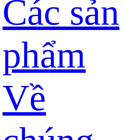
Các sản
phẩm
Về