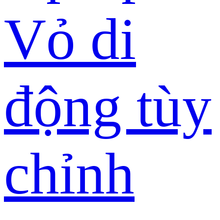
Vỏ di
động tùy
chỉnh