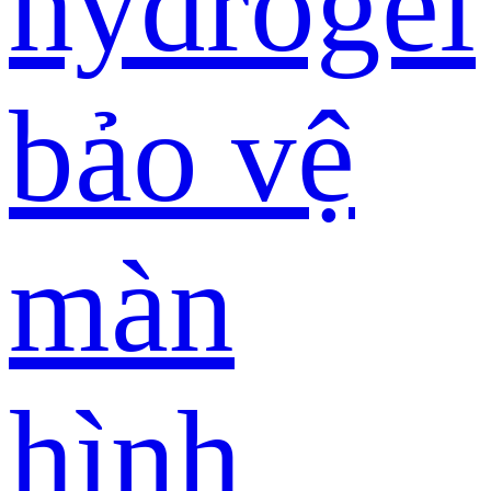
hydrogel
bảo vệ
màn
hình