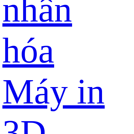
nhân
hóa
Máy in
3D