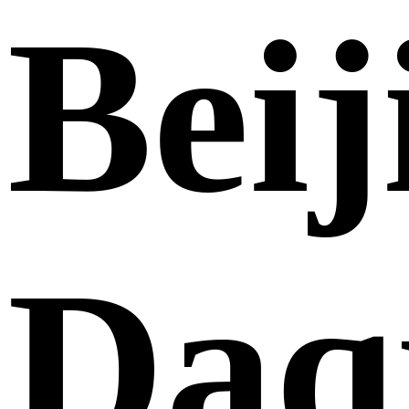
Beij
Daq