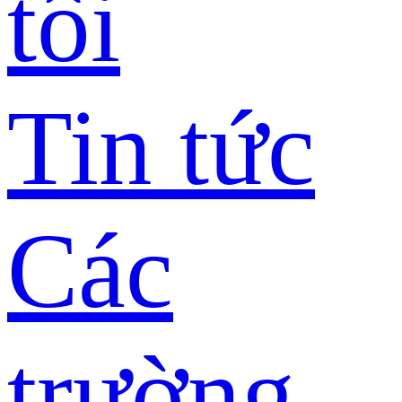
tôi
Tin tức
Các
trường