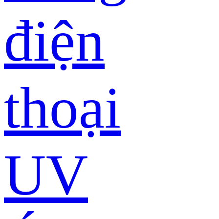
điện
thoại
UV