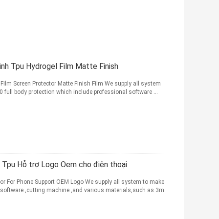
ình Tpu Hydrogel Film Matte Finish
ilm Screen Protector Matte Finish Film We supply all system
ull body protection which include professional software ...
h Tpu Hỗ trợ Logo Oem cho điện thoại
or For Phone Support OEM Logo We supply all system to make
 software ,cutting machine ,and various materials,such as 3m