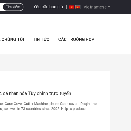
Yêu cầu báo giá
|
Vietnamese
Tìm kiếm
Ệ CHÚNG TÔI
TIN TỨC
CÁC TRƯỜNG HỢP
 cá nhân hóa Tùy chỉnh trực tuyến
er Case Cover Cutter Machine Iphone Case covers Daqin, the
, sell well in 73 countries since 2002. Help to produce