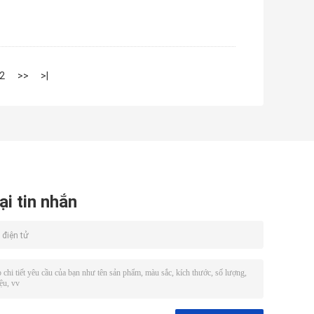
2
>>
>|
ại tin nhắn