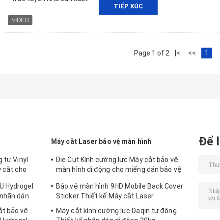
TIẾP XÚC
Page 1 of 2
|<
<<
1
Để l
Máy cắt Laser bảo vệ màn hình
 tư Vinyl
Die Cut Kính cường lực Máy cắt bảo vệ
 cắt cho
màn hình di động cho miếng dán bảo vệ
9HD
U Hydrogel
Bảo vệ màn hình 9HD Mobile Back Cover
 nhãn dán
Sticker Thiết kế Máy cắt Laser
ắt bảo vệ
Máy cắt kính cường lực Daqin tự động