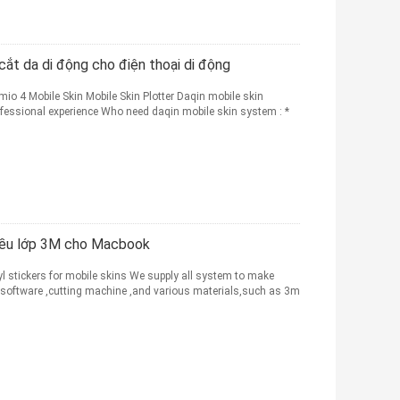
ắt da di động cho điện thoại di động
o 4 Mobile Skin Mobile Skin Plotter Daqin mobile skin
fessional experience Who need daqin mobile skin system : *
hiều lớp 3M cho Macbook
 stickers for mobile skins We supply all system to make
 software ,cutting machine ,and various materials,such as 3m