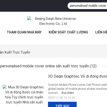
THAM QUAN NHÀ MÁY
KIỂM SOÁT CHẤT LƯỢNG
LIÊN H
Sản Xuất Trực Tuyến
personalised mobile cover online sản xuất trực tuyến
(12)
3D Daqin Graphtec Vỏ di động được
Custom Mobile Phone Cases Cell Phone Leath
global leader of mobile phone sticker machines
custom ...
Đọc thêm
2022-11-30 15:16:16
TIẾP XÚC