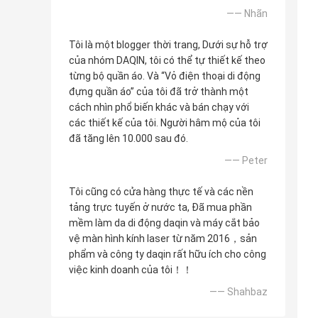
—— Nhãn
Tôi là một blogger thời trang, Dưới sự hỗ trợ
của nhóm DAQIN, tôi có thể tự thiết kế theo
từng bộ quần áo. Và “Vỏ điện thoại di động
đựng quần áo” của tôi đã trở thành một
cách nhìn phổ biến khác và bán chạy với
các thiết kế của tôi. Người hâm mộ của tôi
đã tăng lên 10.000 sau đó.
—— Peter
Tôi cũng có cửa hàng thực tế và các nền
tảng trực tuyến ở nước ta, Đã mua phần
mềm làm da di động daqin và máy cắt bảo
vệ màn hình kính laser từ năm 2016，sản
phẩm và công ty daqin rất hữu ích cho công
việc kinh doanh của tôi！！
—— Shahbaz