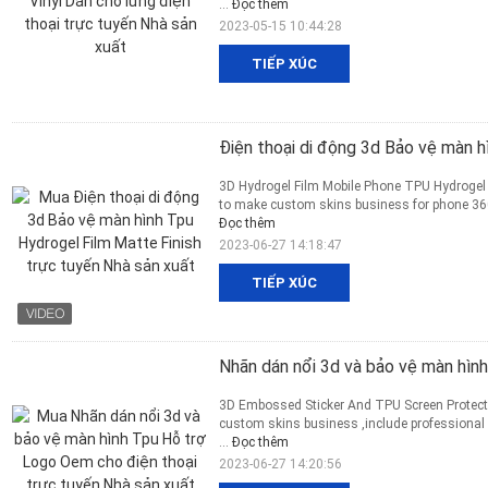
...
Đọc thêm
2023-05-15 10:44:28
TIẾP XÚC
Điện thoại di động 3d Bảo vệ màn h
3D Hydrogel Film Mobile Phone TPU Hydrogel F
to make custom skins business for phone 360 f
Đọc thêm
2023-06-27 14:18:47
TIẾP XÚC
Nhãn dán nổi 3d và bảo vệ màn hìn
3D Embossed Sticker And TPU Screen Protect
custom skins business ,include professional
...
Đọc thêm
2023-06-27 14:20:56