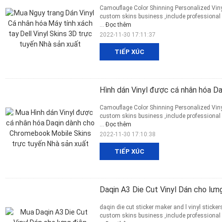
Camouflage Color Shinning Personalized Vinyl
custom skins business ,include professional
...
Đọc thêm
2022-11-30 17:11:37
TIẾP XÚC
Hình dán Vinyl được cá nhân hóa D
Camouflage Color Shinning Personalized Vinyl
custom skins business ,include professional
...
Đọc thêm
2022-11-30 17:10:38
TIẾP XÚC
Daqin A3 Die Cut Vinyl Dán cho lưng
daqin die cut sticker maker and l vinyl stick
custom skins business ,include professional