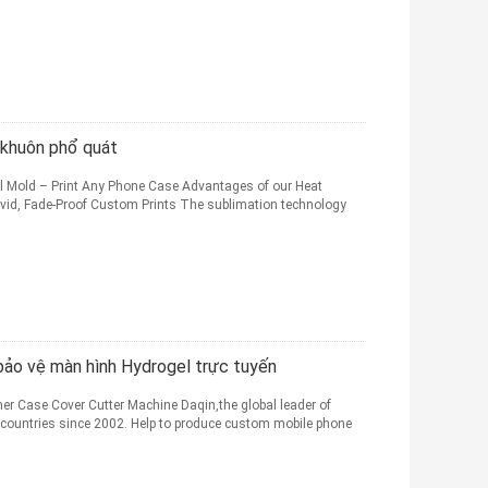
 khuôn phổ quát
l Mold – Print Any Phone Case Advantages of our Heat
ivid, Fade-Proof Custom Prints The sublimation technology
bảo vệ màn hình Hydrogel trực tuyến
r Case Cover Cutter Machine Daqin,the global leader of
3 countries since 2002. Help to produce custom mobile phone