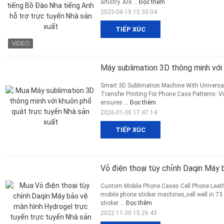
artistry. Are ...
Đọc thêm
2025-08-15 15:35:04
TIẾP XÚC
Máy sublimation 3D thông minh với
Smart 3D Sublimation Machine With Universa
Transfer Printing For Phone Case Patterns: V
ensures ...
Đọc thêm
2026-01-30 17:47:14
TIẾP XÚC
Vỏ điện thoại tùy chỉnh Daqin Máy 
Custom Mobile Phone Cases Cell Phone Leathe
mobile phone sticker machines,sell well in 7
sticker ...
Đọc thêm
2022-11-30 15:26:43