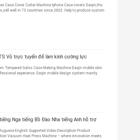
er Case Cover Cutter Machine Iphone Case covers Daqin,the
s,sell well in 73 countries since 2002. Help to produce custom
BTS Vỏ trực tuyến để làm kính cường lực
om Tempered Galss Case Making Machine Daqin mobile skin
fessional experience. Daqin mobile design system mainly
 tiếng Nga tiếng Bồ Đào Nha tiếng Anh hỗ trợ
tuguese English Supported Video Description Product
mation Vacuum Heat Press Machine – where innovation meets