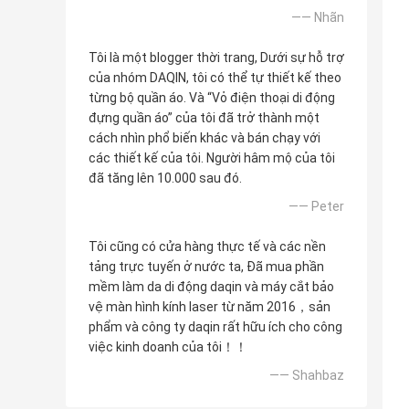
—— Nhãn
Tôi là một blogger thời trang, Dưới sự hỗ trợ
của nhóm DAQIN, tôi có thể tự thiết kế theo
từng bộ quần áo. Và “Vỏ điện thoại di động
đựng quần áo” của tôi đã trở thành một
cách nhìn phổ biến khác và bán chạy với
các thiết kế của tôi. Người hâm mộ của tôi
đã tăng lên 10.000 sau đó.
—— Peter
Tôi cũng có cửa hàng thực tế và các nền
tảng trực tuyến ở nước ta, Đã mua phần
mềm làm da di động daqin và máy cắt bảo
vệ màn hình kính laser từ năm 2016，sản
phẩm và công ty daqin rất hữu ích cho công
việc kinh doanh của tôi！！
—— Shahbaz