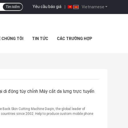
Yêu cầu báo giá
|
Vietnamese
Tìm kiếm
Ệ CHÚNG TÔI
TIN TỨC
CÁC TRƯỜNG HỢP
ại di động tùy chỉnh Máy cắt da lưng trực tuyến
ack Skin Cutting Machine Daqin, the global leader of
73 countries since 2002. Help to produce custom mobile phone