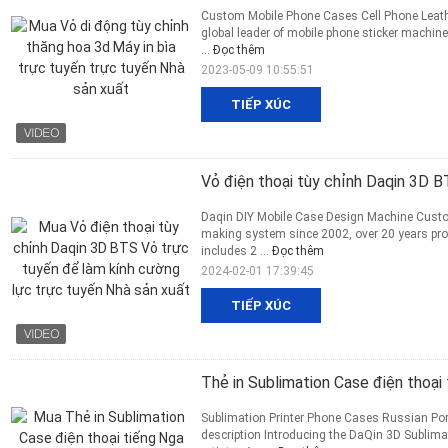
Custom Mobile Phone Cases Cell Phone Leath
global leader of mobile phone sticker machine
...
Đọc thêm
2023-05-09 10:55:51
TIẾP XÚC
Vỏ điện thoại tùy chỉnh Daqin 3D 
Daqin DIY Mobile Case Design Machine Cust
making system since 2002, over 20 years pro
includes 2 ...
Đọc thêm
2024-02-01 17:39:45
TIẾP XÚC
Thẻ in Sublimation Case điện thoại
Sublimation Printer Phone Cases Russian Por
description Introducing the DaQin 3D Subli