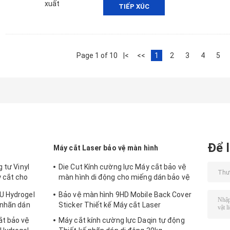
TIẾP XÚC
Page 1 of 10
|<
<<
1
2
3
4
5
Để l
Máy cắt Laser bảo vệ màn hình
 tư Vinyl
Die Cut Kính cường lực Máy cắt bảo vệ
 cắt cho
màn hình di động cho miếng dán bảo vệ
9HD
U Hydrogel
Bảo vệ màn hình 9HD Mobile Back Cover
 nhãn dán
Sticker Thiết kế Máy cắt Laser
ắt bảo vệ
Máy cắt kính cường lực Daqin tự động