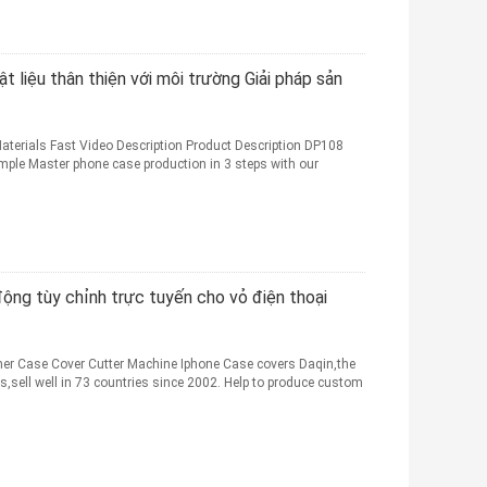
t liệu thân thiện với môi trường Giải pháp sản
aterials Fast Video Description Product Description DP108
imple Master phone case production in 3 steps with our
động tùy chỉnh trực tuyến cho vỏ điện thoại
er Case Cover Cutter Machine Iphone Case covers Daqin,the
s,sell well in 73 countries since 2002. Help to produce custom