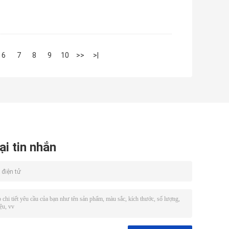
6
7
8
9
10
>>
>|
ại tin nhắn