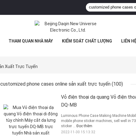
THAM QUAN NHÀ MÁY
KIỂM SOÁT CHẤT LƯỢNG
LIÊN H
ản Xuất Trực Tuyến
customized phone cases online sản xuất trực tuyến
(100)
Vỏ điện thoại dạ quang Vỏ điện tho
DQ-MB
Luminous Phone Case Making Machine Mobile B
mobile phone sticker machines, sell well in 
sticker ...
Đọc thêm
2022-11-30 15:13:32