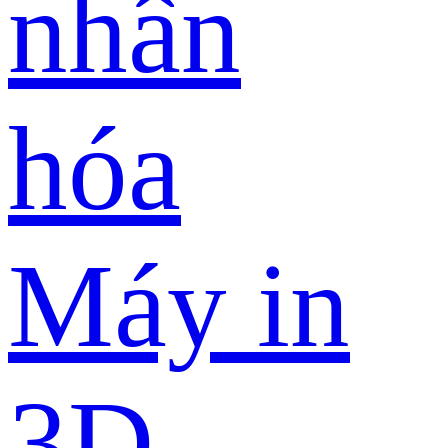
nhân
hóa
Máy in
3D