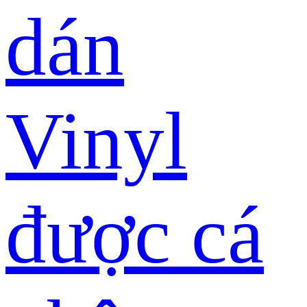
dán
Vinyl
được cá