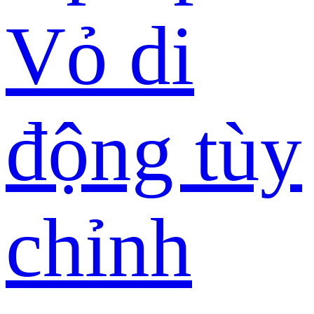
Vỏ di
động tùy
chỉnh