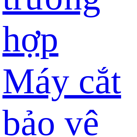
hợp
Máy cắt
bảo vệ