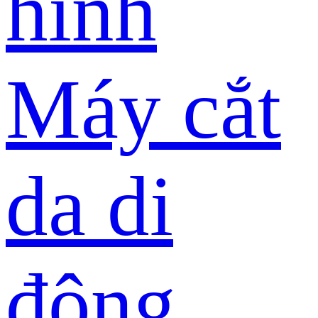
hình
Máy cắt
da di
động