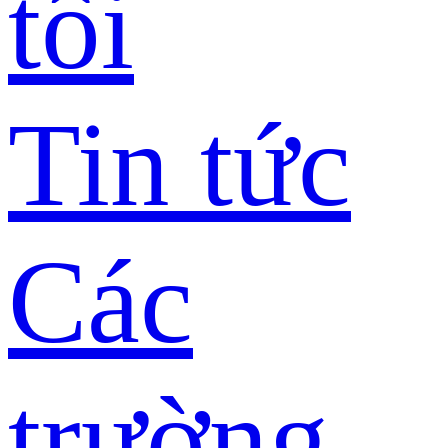
tôi
Tin tức
Các
trường