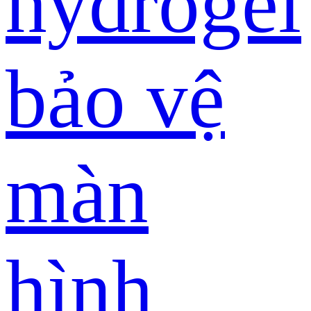
hydrogel
bảo vệ
màn
hình