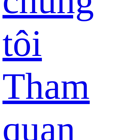
chúng
tôi
Tham
quan