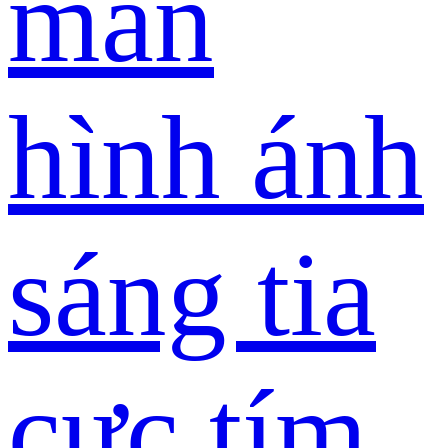
màn
hình ánh
sáng tia
cực tím