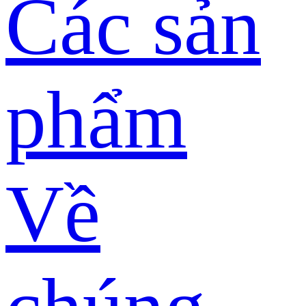
Các sản
phẩm
Về