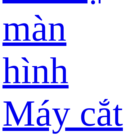
màn
hình
Máy cắt