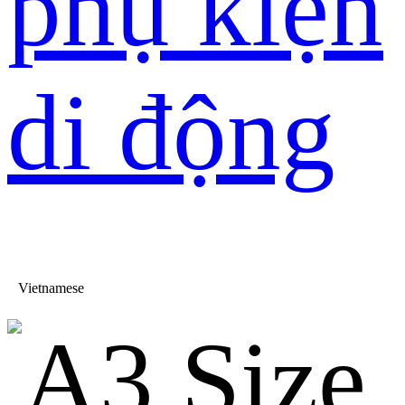
phụ kiện
di động
Vietnamese