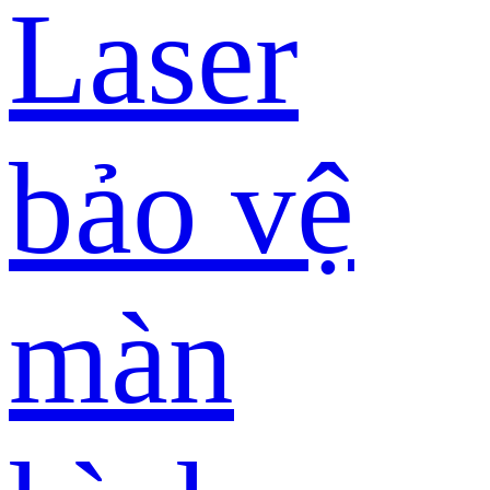
Laser
bảo vệ
màn