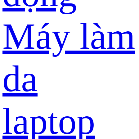
Máy làm
da
laptop