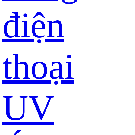
điện
thoại
UV