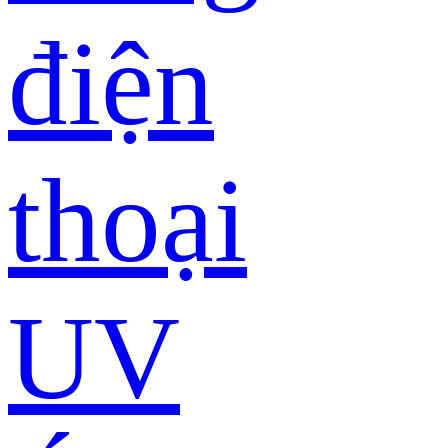
điện
thoại
UV