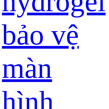
hydrogel
bảo vệ
màn
hình