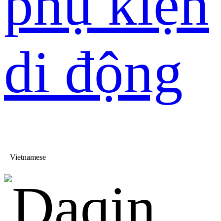
phụ kiện
di động
Vietnamese