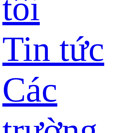
tôi
Tin tức
Các
trường