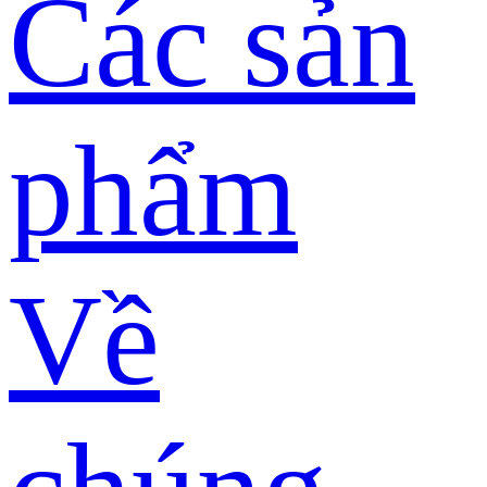
Các sản
phẩm
Về