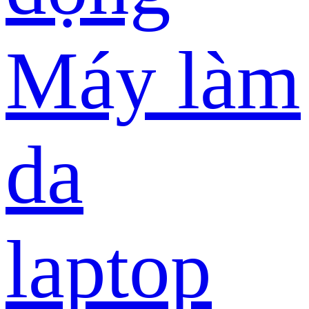
Máy làm
da
laptop