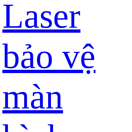
Laser
bảo vệ
màn