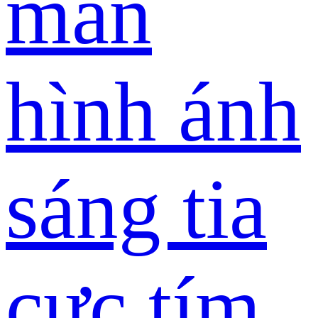
màn
hình ánh
sáng tia
cực tím