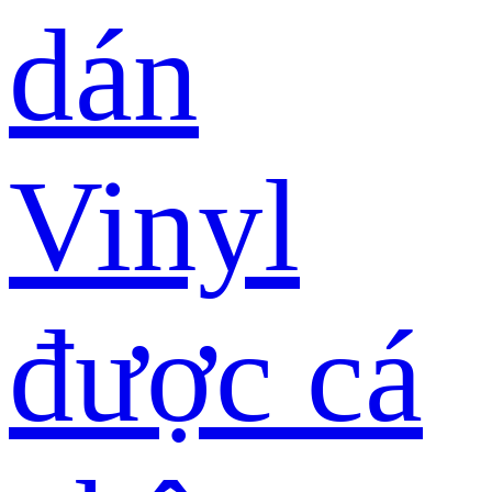
dán
Vinyl
được cá