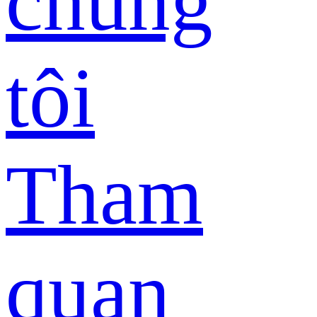
chúng
tôi
Tham
quan