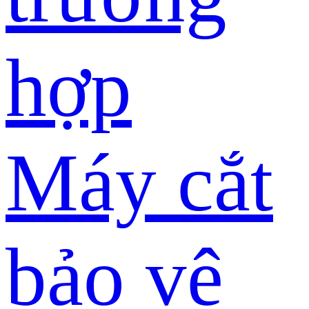
hợp
Máy cắt
bảo vệ