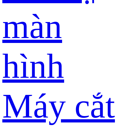
màn
hình
Máy cắt