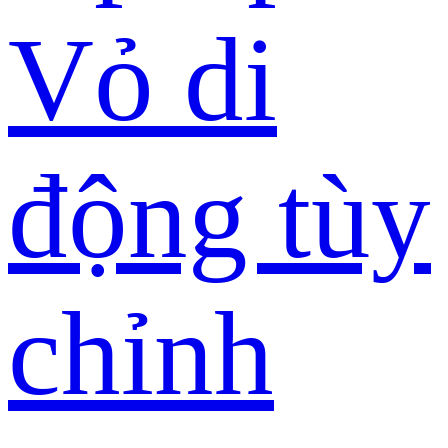
Vỏ di
động tùy
chỉnh