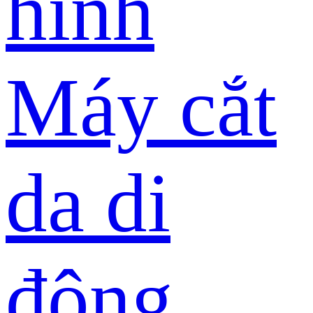
hình
Máy cắt
da di
động