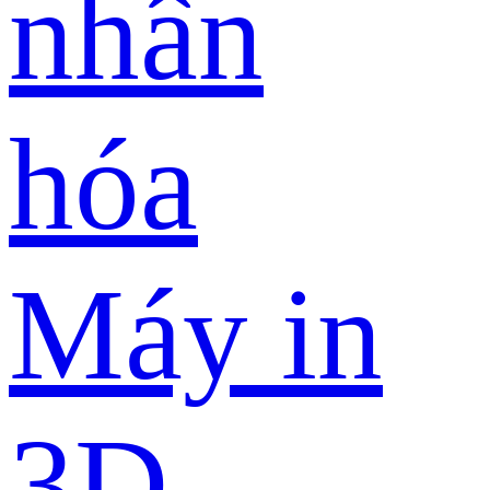
nhân
hóa
Máy in
3D